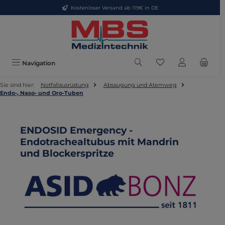
Kostenloser Versand ab 119€ in DE
Zum Hauptinhalt springen
Du hast 0 Produkte
Navigation
Sie sind hier:
Notfallausrüstung
Absaugung und Atemweg
Endo-, Naso- und Oro-Tuben
ENDOSID Emergency -
Endotrachealtubus mit Mandrin
und Blockerspritze