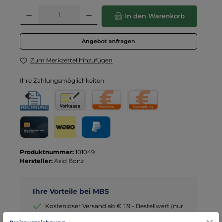
Produkt Anzahl: Gib den gewünschten Wert ein oder benutze die Schaltflä
In den Warenkorb
Angebot anfragen
Zum Merkzettel hinzufügen
Ihre Zahlungsmöglichkeiten
Rechnung für Behörden
Vorkasse
Rechnung
Direktüberweisung
Kreditkarte
Wero
PayPal
Produktnummer:
101049
Hersteller:
Asid Bonz
Ihre Vorteile bei MBS
Kostenloser Versand ab € 119,- Bestellwert (nur
DE)