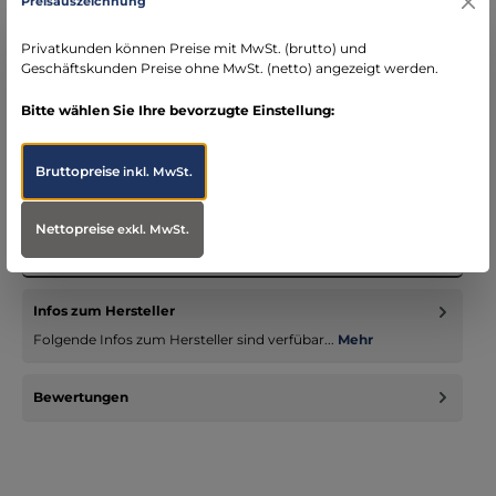
Preisauszeichnung
schneller Versand mit DHL
seit über 15 Jahren kompetenter Partner im
Privatkunden können Preise mit MwSt. (brutto) und
Bereich Notfallmedizin
Geschäftskunden Preise ohne MwSt. (netto) angezeigt werden.
Bitte wählen Sie Ihre bevorzugte Einstellung:
Bruttopreise
inkl. MwSt.
Beschreibung
Der Emergency Tubus ist sofort einsatzbereit und wird
Nettopreise
exkl. MwSt.
komplett mit einer passenden Führungsmandrin mit leicht
gleitenden Eig…
Mehr
Infos zum Hersteller
Folgende Infos zum Hersteller sind verfübar...
Mehr
Bewertungen