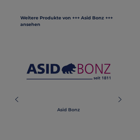
Produktgalerie überspringen
Weitere Produkte von +++ Asid Bonz +++
ansehen
Asid Bonz
AB-