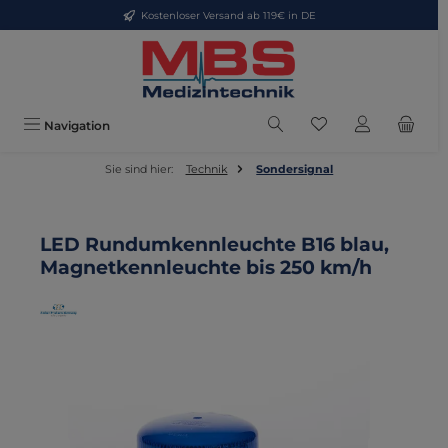
Kostenloser Versand ab 119€ in DE
Zum Hauptinhalt springen
Du hast 0 Produkte
Navigation
Sie sind hier:
Technik
Sondersignal
LED Rundumkennleuchte B16 blau,
Magnetkennleuchte bis 250 km/h
Bildergalerie überspringen