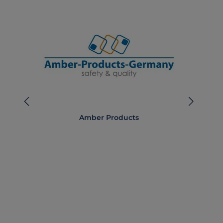
Amber Products
M