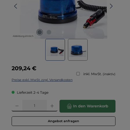
Abbildung ähnlich
Regulärer Preis:
209,24 €
inkl. MwSt.
(inaktiv)
Preise exkl. MwSt. zzgl. Versandkosten
Lieferzeit 2-4 Tage
Produkt Anzahl: Gib den gewünschten Wert ein oder benutze die Schaltflä
In den Warenkorb
Angebot anfragen