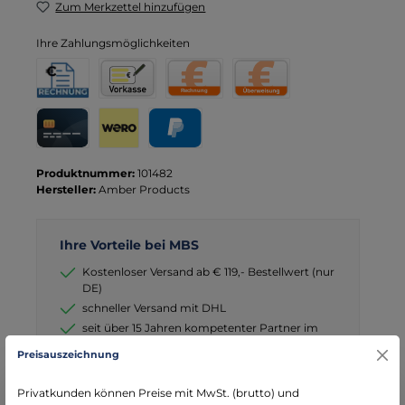
Zum Merkzettel hinzufügen
Ihre Zahlungsmöglichkeiten
Rechnung für Behörden
Vorkasse
Rechnung
Direktüberweisung
Kreditkarte
Wero
PayPal
Produktnummer:
101482
Hersteller:
Amber Products
Ihre Vorteile bei MBS
Kostenloser Versand ab € 119,- Bestellwert (nur
DE)
schneller Versand mit DHL
seit über 15 Jahren kompetenter Partner im
Bereich Notfallmedizin
Preisauszeichnung
Privatkunden können Preise mit MwSt. (brutto) und