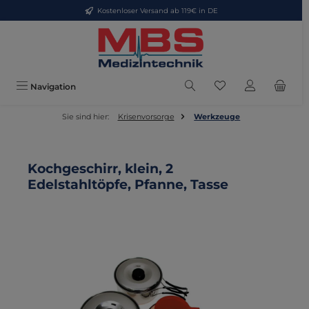
Kostenloser Versand ab 119€ in DE
Zum Hauptinhalt springen
Du hast 0 Produkte
Navigation
Sie sind hier:
Krisenvorsorge
Werkzeuge
Kochgeschirr, klein, 2
Edelstahltöpfe, Pfanne, Tasse
Bildergalerie überspringen