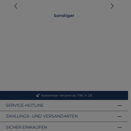
Sonstiger
T
Kostenloser Versand ab 119€ in DE
SERVICE-HOTLINE
ZAHLUNGS- UND VERSANDARTEN
SICHER EINKAUFEN