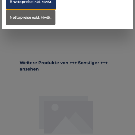
Bruttopreise
inkl. MwSt.
Koch…
Mehr
Nettopreise
exkl. MwSt.
Bewertungen
Produktgalerie überspringen
Weitere Produkte von +++ Sonstiger +++
ansehen