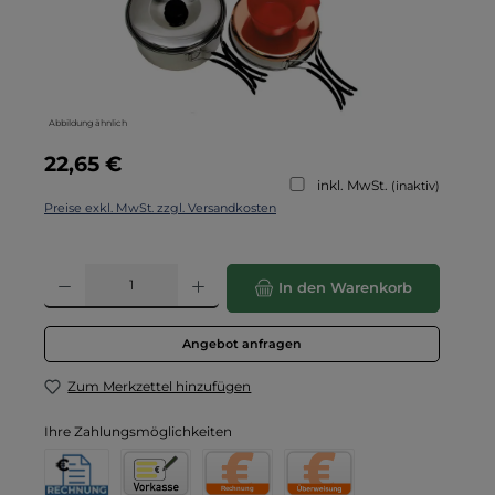
Abbildung ähnlich
Regulärer Preis:
22,65 €
inkl. MwSt.
(inaktiv)
Preise exkl. MwSt. zzgl. Versandkosten
Produkt Anzahl: Gib den gewünschten Wert ein oder benutze die Schaltflä
In den Warenkorb
Angebot anfragen
Zum Merkzettel hinzufügen
Ihre Zahlungsmöglichkeiten