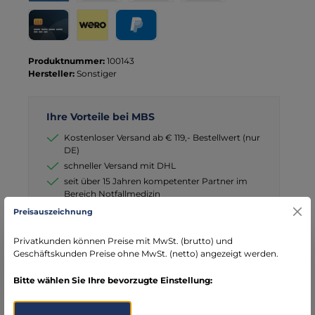
Rechnung für Behörden
Vorkasse
Rechnung
Direktüberweisung
Kreditkarte
Wero
PayPal
Produktnummer:
100143
Hersteller:
Sonstiger
Ihre Vorteile bei MBS
Kostenloser Versand ab € 119,- Bestellwert (nur
DE)
schneller Versand mit DHL
seit über 15 Jahren kompetenter Partner im
Bereich Notfallmedizin
Preisauszeichnung
Privatkunden können Preise mit MwSt. (brutto) und
Geschäftskunden Preise ohne MwSt. (netto) angezeigt werden.
Beschreibung
Bitte wählen Sie Ihre bevorzugte Einstellung:
ProduktübersichtProduktname: Kochgeschirr - klein Inhalt: 2
Edelstahltöpfe, Pfanne, Tasse ProduktbeschreibungDas kleine