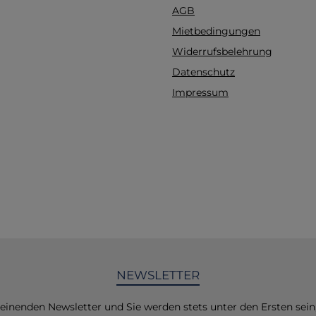
AGB
Handhabung: D
Reißverschluss mit 
Mietbedingungen
Zipper ermöglicht sc
Widerrufsbelehrung
Zugriff. Technis
Datenschutz
Spezifikationen Fa
Rot Gewicht: Ca. 56 g G
Impressum
10 x 3 x 10 cm Material
5% Polyester Was d
Ampullarium auszeic
AMPUSAFE CONN
Ampullarium überzeu
seine vielfältig
Einsatzmöglichkeiten
ideal für Rettungsk
Sanitäter und medizi
Personal geeignet. B
bei Notfalleinsätzen 
NEWSLETTER
medizinischen Alltag b
schnelle und sich
Zugänglichkeit 
heinenden Newsletter und Sie werden stets unter den Ersten sei