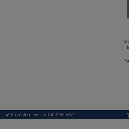
te
f
A
d
be
P
Ho
Kostenloser Versand ab 119€ in DE
m
für