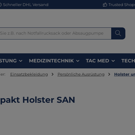
Schneller DHL Versand
Trusted Shops 
STUNG
MEDIZINTECHNIK
TAC MED
TECH
er:
Einsatzbekleidung
Persönliche Ausrüstung
Holster u
akt Holster SAN