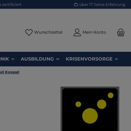
zertifiziert
über 17 Jahre Erfahrung
Du hast 0 Produkte auf dem Merk
Wunschzettel
Mein Konto
NIK
AUSBILDUNG
KRISENVORSORGE
nd Koppel