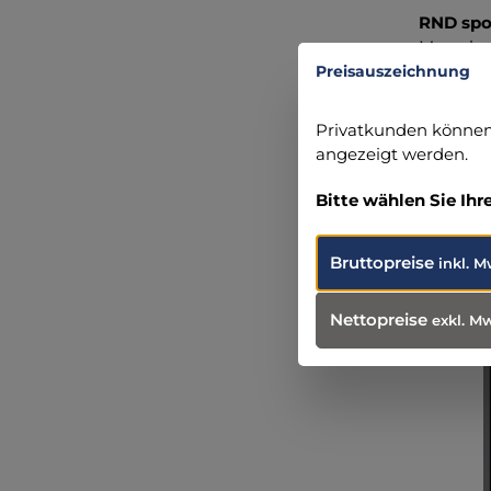
RND spo
Mayerba
85737 I
Preisauszeichnung
+49 (89)
info@RN
Privatkunden können 
angezeigt werden.
Bitte wählen Sie Ihr
Bruttopreise
inkl. M
Produ
Weit
Nettopreise
exkl. M