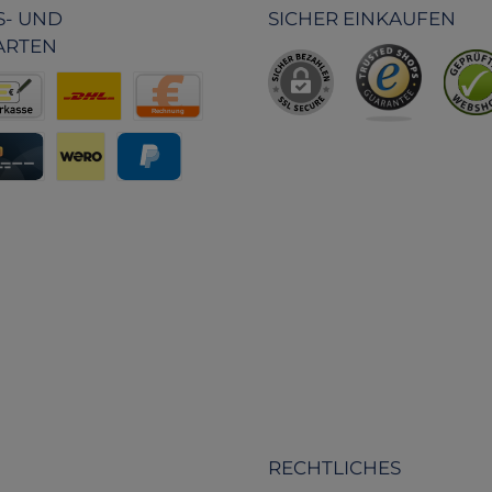
 Polizei. Jedes Produkt wird
Befestigung: Mit e
- UND
SICHER EINKAUFEN
it dem Ziel entworfen, den
hochfesten Zwei-
ARTEN
eitsalltag von Profis sicherer
Gürtelschlaufe, di
nd effizienter zu gestalten.
ermöglicht, das Ampu
sowohl senkrecht al
waagerecht am Gür
r Behörden
kasse
Benutzerdefiniertes Bild 2
Rechnung
tragen. Robustes Desi
stoßfeste Hülle aus
eisung
editkarte
Wero
PayPal
Hartschaum schützt de
zuverlässig. Prakt
Innenausstattung: Aus
mit 8 Elastikschlaufen
Größen – 5 kleine Schl
Ampullen bis zu 2 m
große Schlaufen für 
bis zu 10 ml. Transp
Einsteckschlaufe: Im 
um wichtige Informati
Dosierungstabellen
Inhaltsübersichten gut
RECHTLICHES
zu platzieren. Ein