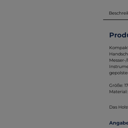
Beschre
Prod
Kompakte
Handschu
Messer-/
Instrume
gepolste
Größe: 17
Material
Das Hols
Angabe