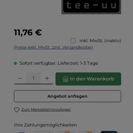
Regulärer Preis:
11,76 €
inkl. MwSt.
(inaktiv)
Preise exkl. MwSt. zzgl. Versandkosten
Sofort verfügbar, Lieferzeit: 1-3 Tage
Produkt Anzahl: Gib den gewünschten Wert ein oder benut
In den Warenkorb
Angebot anfragen
Zum Merkzettel hinzufügen
Ihre Zahlungsmöglichkeiten