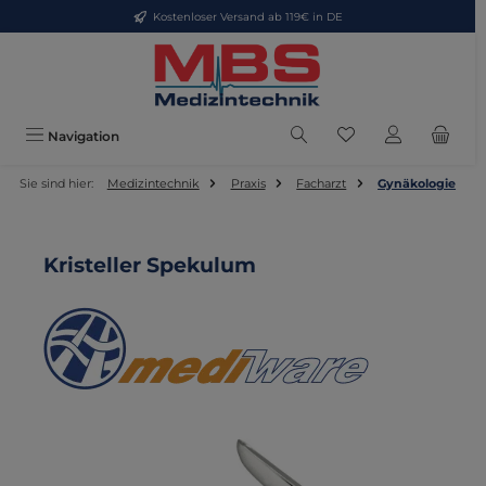
Kostenloser Versand ab 119€ in DE
Zum Hauptinhalt springen
Du hast 0 Produkte
Navigation
Sie sind hier:
Medizintechnik
Praxis
Facharzt
Gynäkologie
Kristeller Spekulum
Bildergalerie überspringen