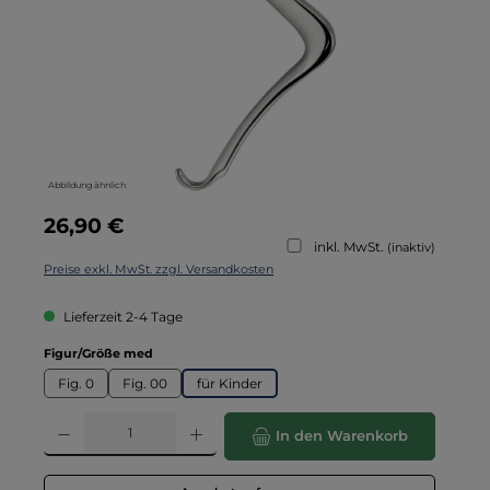
Abbildung ähnlich
Regulärer Preis:
26,90 €
inkl. MwSt.
(inaktiv)
Preise exkl. MwSt. zzgl. Versandkosten
Lieferzeit 2-4 Tage
auswählen
Figur/Größe med
Fig. 0
Fig. 00
für Kinder
Produkt Anzahl: Gib den gewünschten Wert ein oder benutze die Schaltflä
In den Warenkorb