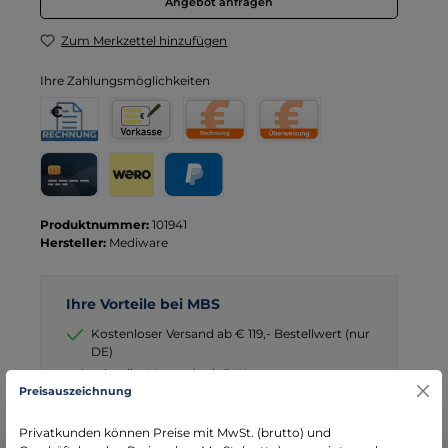
Angebot anfragen
Zum Merkzettel hinzufügen
Ihre Zahlungsmöglichkeiten
Rechnung für Behörden
Vorkasse
Rechnung
Direktüberweisung
Kreditkarte
Wero
PayPal
Produktnummer:
101941
Hersteller:
Mediware
Ihre Vorteile bei MBS
Kostenloser Versand ab € 119,- Bestellwert (nur
DE)
schneller Versand mit DHL
Preisauszeichnung
seit über 15 Jahren kompetenter Partner im
Bereich Notfallmedizin
Privatkunden können Preise mit MwSt. (brutto) und