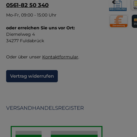
0561-82 50 340
An
Rechnung fü
Vor
Mo-Fr, 09:00 - 15:00 Uhr
M
B
oder erreichen Sie uns vor Ort:
Direktüberw
Kr
Diemelweg 4
34277 Fuldabrück
F
Oder über unser
Kontaktformular
.
Vertrag widerrufen
VERSANDHANDELSREGISTER