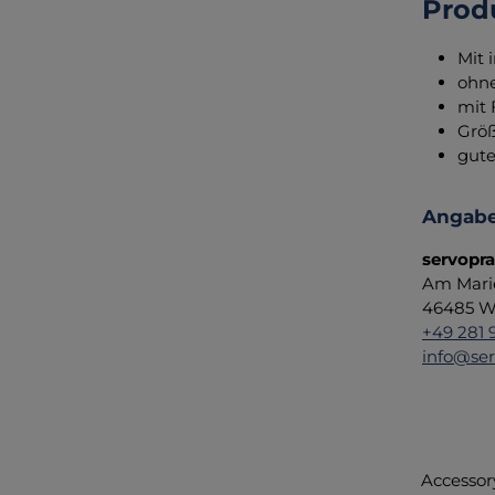
Prod
Mit 
ohne
mit 
Grö
gute
Angabe
servopr
Am Mari
46485 We
+49 281 
info@ser
Accessor