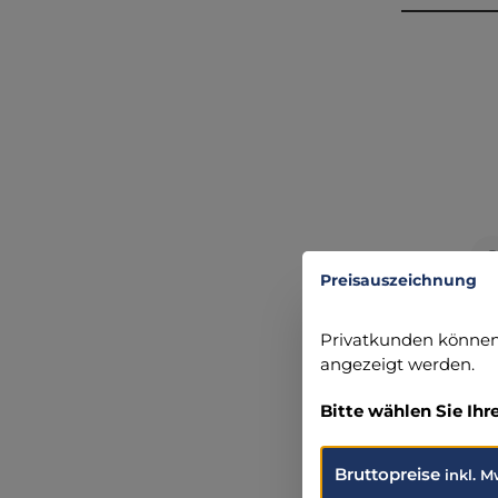
Produ
Preisauszeichnung
Privatkunden können 
angezeigt werden.
W
Bitte wählen Sie Ihr
L
Bruttopreise
inkl. M
S