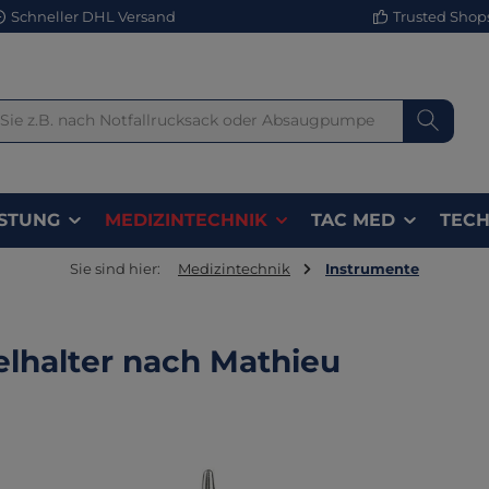
Schneller DHL Versand
Trusted Shops 
STUNG
MEDIZINTECHNIK
TAC MED
TECH
Sie sind hier:
Medizintechnik
Instrumente
lhalter nach Mathieu
lerie überspringen