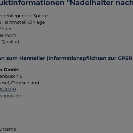
uktinformationen "Nadelhalter nac
innenliegender Sperre
 Hartmetall-Einlage
Feder
ße 14cm
 Qualität
n zum Hersteller (Informationspflichten zur GPSR
ax GmbH
enbusch 9
sel, Deutschland
95283-0
voprax.de
y Items