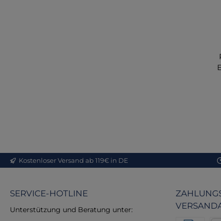
Me
bi
Me
f
Pr
re
S
Kostenloser Versand ab 119€ in DE
Q
P
SERVICE-HOTLINE
ZAHLUNGS
vo
VERSAND
hi
Unterstützung und Beratung unter:
di