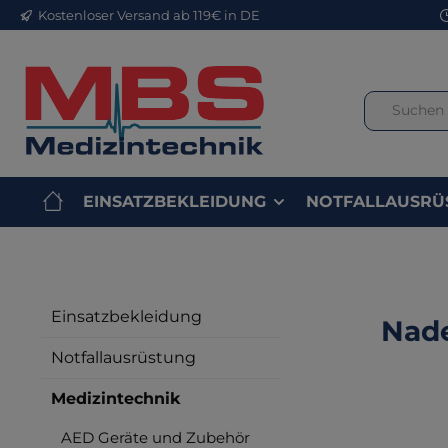
Kostenloser Versand ab 119€ in DE
m Hauptinhalt springen
Zur Suche springen
Zur Hauptnavigation springen
EINSATZBEKLEIDUNG
NOTFALLAUSRÜ
Einsatzbekleidung
Nade
Notfallausrüstung
Medizintechnik
Bilderga
AED Geräte und Zubehör