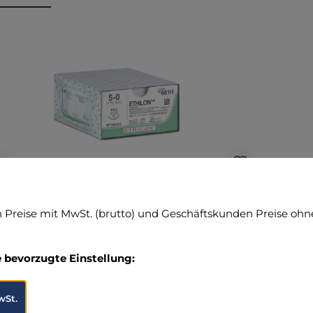
ktgalerie überspringen
Nahtmaterial Ethilon
Preise mit MwSt. (brutto) und Geschäftskunden Preise ohne
Hochwertige Nahtlösungen für präzise
undversorgung Das Nahtmaterial Ethilon von
e bevorzugte Einstellung:
MBS Medizintechnik bietet eine zuverlässige
ösung für die schnelle und effektive Wundnaht.
Dieses monofile, nicht resorbierbare
wSt.
ynthetikmaterial zeichnet sich durch seine hohe