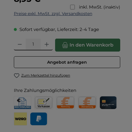
inkl. MwSt.
(inaktiv)
Preise exkl. MwSt. zzgl. Versandkosten
Sofort verfügbar, Lieferzeit: 2-4 Tage
Produkt Anzahl: Gib den gewünschten Wert ein oder benut
In den Warenkorb
Angebot anfragen
Zum Merkzettel hinzufügen
Ihre Zahlungsmöglichkeiten
Rechnung für Behörden
Vorkasse
Rechnung
Direktüberweisung
Kreditkarte
Wero
PayPal