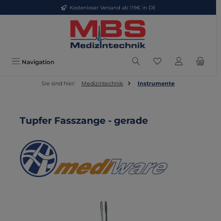
Kostenloser Versand ab 119€ in DE
Zum Hauptinhalt springen
Du hast 0 Produkte
Navigation
Sie sind hier:
Medizintechnik
Instrumente
Tupfer Fasszange - gerade
Bildergalerie überspringen