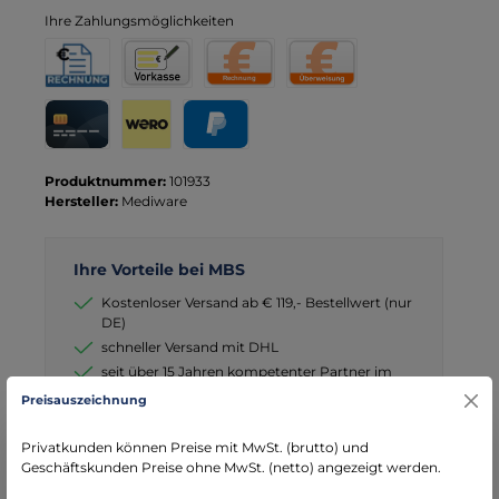
Ihre Zahlungsmöglichkeiten
Rechnung für Behörden
Vorkasse
Rechnung
Direktüberweisung
Kreditkarte
Wero
PayPal
Produktnummer:
101933
Hersteller:
Mediware
Ihre Vorteile bei MBS
Kostenloser Versand ab € 119,- Bestellwert (nur
DE)
schneller Versand mit DHL
seit über 15 Jahren kompetenter Partner im
Bereich Notfallmedizin
Preisauszeichnung
Privatkunden können Preise mit MwSt. (brutto) und
Geschäftskunden Preise ohne MwSt. (netto) angezeigt werden.