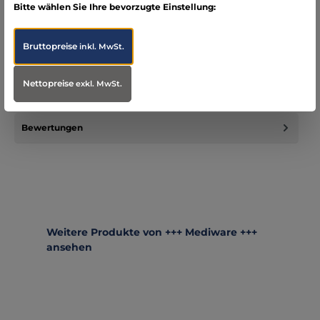
Bitte wählen Sie Ihre bevorzugte Einstellung:
Beschreibung
Gerade Form gute Qualität Größe 27 cm
Bruttopreise
inkl. MwSt.
Infos zum Hersteller
Nettopreise
exkl. MwSt.
Folgende Infos zum Hersteller sind verfübar...
Mehr
Bewertungen
Produktgalerie überspringen
Weitere Produkte von +++ Mediware +++
ansehen