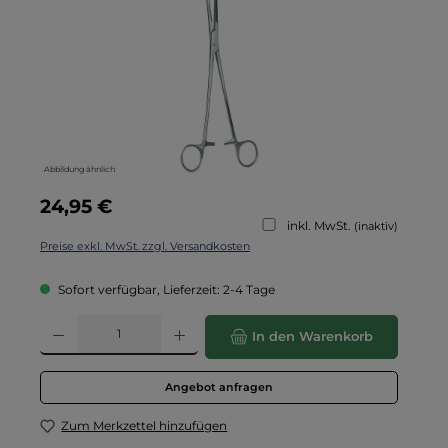
Abbildung ähnlich
Regulärer Preis:
24,95 €
inkl. MwSt.
(inaktiv)
Preise exkl. MwSt. zzgl. Versandkosten
Sofort verfügbar, Lieferzeit: 2-4 Tage
Produkt Anzahl: Gib den gewünschten Wert ein oder benutze die Schaltflä
In den Warenkorb
Angebot anfragen
Zum Merkzettel hinzufügen