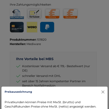
Ihre Zahlungsmöglichkeiten
Rechnung für Behörden
Vorkasse
Rechnung
Direktüberweisung
Kreditkarte
Wero
PayPal
Produktnummer:
101820
Hersteller:
Mediware
Ihre Vorteile bei MBS
Kostenloser Versand ab € 119,- Bestellwert (nur
DE)
schneller Versand mit DHL
seit über 15 Jahren kompetenter Partner im
Bereich Notfallmedizin
Preisauszeichnung
Privatkunden können Preise mit MwSt. (brutto) und
Geschäftskunden Preise ohne MwSt. (netto) angezeigt werden.