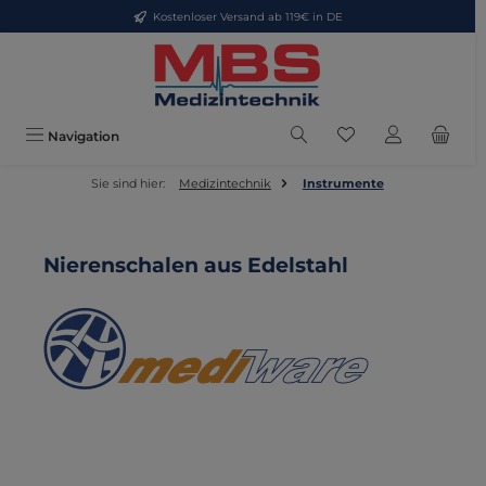
Kostenloser Versand ab 119€ in DE
Zum Hauptinhalt springen
Du hast 0 Produkte
Navigation
Sie sind hier:
Medizintechnik
Instrumente
Nierenschalen aus Edelstahl
Bildergalerie überspringen