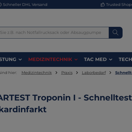
Schneller DHL Versand
Trusted Shops 
STUNG
MEDIZINTECHNIK
TAC MED
TECH
sind hier:
Medizintechnik
Praxis
Laborbedarf
Schnellt
RTEST Troponin I - Schnelltest
ardinfarkt