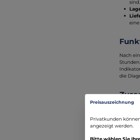
sind.
Lag
Lie
eine
Funk
Nach ein
Stunden.
Indikato
die Diag
Zusa
Preisauszeichnung
Der CLEA
und ande
Privatkunden können 
Unterstü
angezeigt werden.
Sie auf 
Bitte wählen Sie Ihr