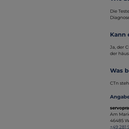
Die Test
Diagnose
Kann 
Ja, der 
der häus
Was b
CTn steh
Angabe
servopr
Am Mari
46485 We
+49 281 