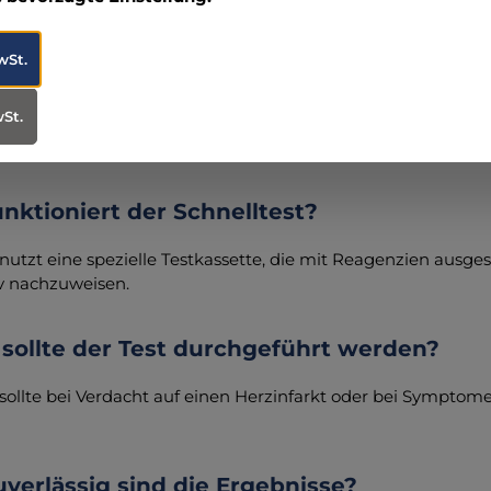
wSt.
st Troponin?
wSt.
 ist ein Protein, das in den Herzmuskelzellen vorkommt und 
nktioniert der Schnelltest?
 nutzt eine spezielle Testkassette, die mit Reagenzien ausge
iv nachzuweisen.
sollte der Test durchgeführt werden?
 sollte bei Verdacht auf einen Herzinfarkt oder bei Sympt
verlässig sind die Ergebnisse?