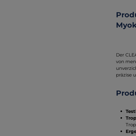
Prod
Myok
Der CLEA
von mens
unverzic
präzise u
Prod
Test
Tro
Trop
Erg