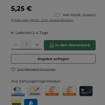
Regulärer Preis:
5,25 €
inkl. MwSt.
(inaktiv)
Preise exkl. MwSt. zzgl. Versandkosten
Lieferzeit 2-4 Tage
Produkt Anzahl: Gib den gewünschten Wert ein oder benut
In den Warenkorb
Angebot anfragen
Zum Merkzettel hinzufügen
Ihre Zahlungsmöglichkeiten
Rechnung für Behörden
Vorkasse
Rechnung
Direktüberweisung
Kreditkarte