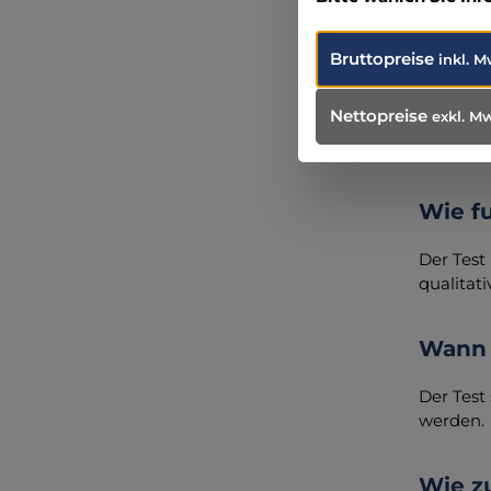
FAQs
Bruttopreise
inkl. M
Was i
Nettopreise
exkl. M
Troponin
Wie fu
Der Test
qualitat
Wann 
Der Test
werden.
Wie zu