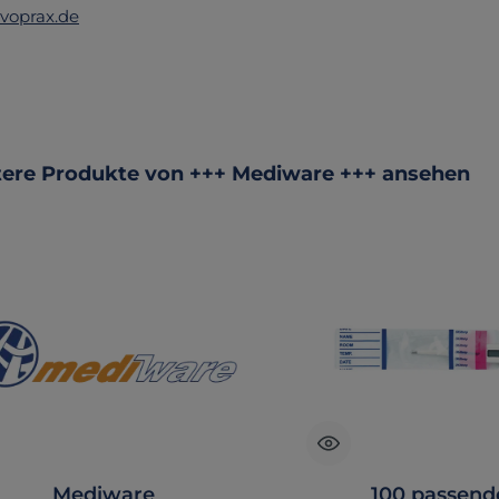
voprax.de
ktgalerie überspringen
ere Produkte von +++ Mediware +++ ansehen
Mediware
100 passend