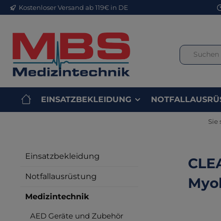
Kostenloser Versand ab 119€ in DE
m Hauptinhalt springen
Zur Suche springen
Zur Hauptnavigation springen
EINSATZBEKLEIDUNG
NOTFALLAUSRÜ
Sie 
Einsatzbekleidung
CLEA
Notfallausrüstung
Myok
Medizintechnik
AED Geräte und Zubehör