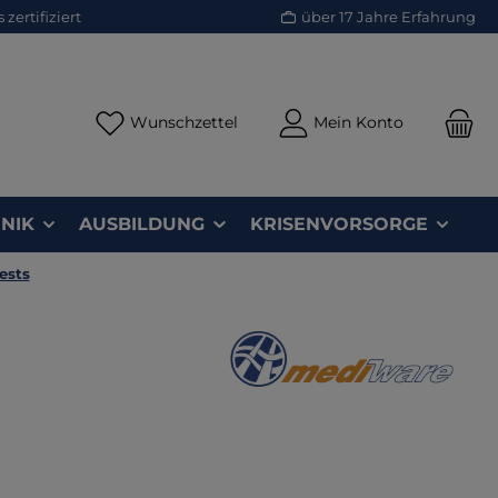
zertifiziert
über 17 Jahre Erfahrung
Du hast 0 Produkte auf dem Merk
Wunschzettel
Mein Konto
NIK
AUSBILDUNG
KRISENVORSORGE
ests