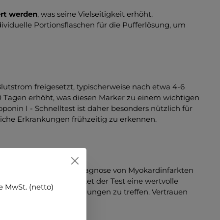
ert werden
, was seine Vielseitigkeit erhöht.
ividuelle Portionsflaschen für die Pufferlösung, um
utstrom freigesetzt, typischerweise nach etwa 4-6
10 Tagen erhöht, was diesen Marker zu einem wichtigen
nin I - Schnelltest ist daher besonders nützlich für
iche Erkrankungen frühzeitig zu erkennen.
mittel für die schnelle Diagnose von Myokardinfarkten
Troponin im Blut bietet der Test eine wertvolle
 MwSt. (netto)
ebensrettende Entscheidungen zu treffen. Vertrauen
achen und zu schützen.