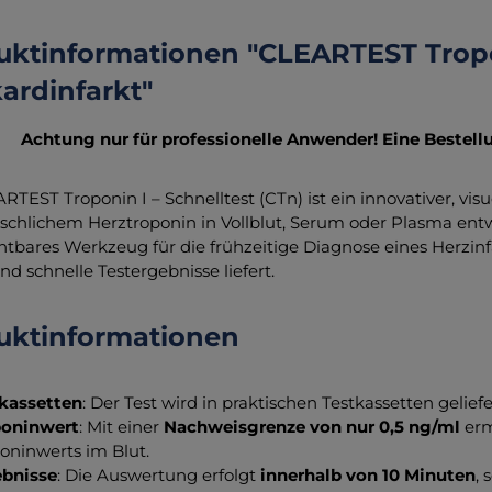
uktinformationen "CLEARTEST Tropon
ardinfarkt"
Achtung nur für professionelle Anwender! Eine Bestell
RTEST Troponin I – Schnelltest (CTn) ist ein innovativer, vi
chlichem Herztroponin in Vollblut, Serum oder Plasma entwic
htbares Werkzeug für die frühzeitige Diagnose eines Herzinfa
nd schnelle Testergebnisse liefert.
uktinformationen
kassetten
: Der Test wird in praktischen Testkassetten gelie
poninwert
: Mit einer
Nachweisgrenze von nur 0,5 ng/ml
erm
oninwerts im Blut.
ebnisse
: Die Auswertung erfolgt
innerhalb von 10 Minuten
, 