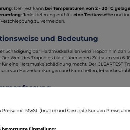
erung
: Der Test kann
bei Temperaturen von 2 - 30 °C gelag
ferumfang
: Jede Lieferung enthält
eine Testkassette
und ind
 Verschleppung zu vermeiden.
tionsweise und Bedeutung
er Schädigung der Herzmuskelzellen wird Troponin in den Bl
 Der Wert des Troponins bleibt über einen Zeitraum von 6-
r für eine Herzmuskelschädigung macht. Der CLEARTEST Tropo
nose von Herzerkrankungen und kann helfen, lebensbedrohl
mmenfassung
RTEST Troponin I - Schnelltest ist ein unverzichtbares Hilfs
ren Herzerkrankungen. Durch den qualitativen Nachweis von 
Preise mit MwSt. (brutto) und Geschäftskunden Preise ohne
tzung für medizinisches Fachpersonal und trägt dazu bei, l
den CLEARTEST, um die Gesundheit Ihres Herzens zu überw
e bevorzugte Einstellung: