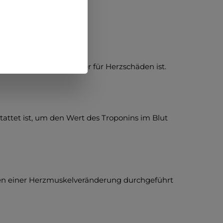
ein wichtiger Biomarker für Herzschäden ist.
stattet ist, um den Wert des Troponins im Blut
omen einer Herzmuskelveränderung durchgeführt