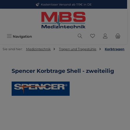
Kostenloser Versand ab 119€ in DE
Zum Hauptinhalt springen
Du hast 0 Produkte
Navigation
Sie sind hier:
Medizintechnik
Tragen und Tragestühle
Korbtragen
Spencer Korbtrage Shell - zweiteilig
Bildergalerie überspringen