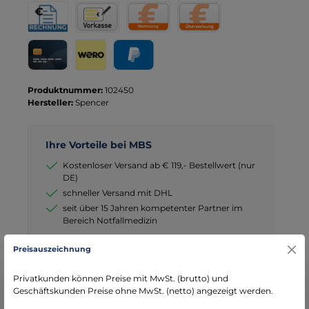
Rechnung für Behörden
Vorkasse
Rechnung
Direktüberweisung
Kreditkarte
Wero
PayPal
Produktnummer:
102450
Hersteller:
Spencer
Ihre Vorteile bei MBS
Kostenloser Versand ab € 119,- Bestellwert (nur
DE)
schneller Versand mit DHL
seit über 15 Jahren kompetenter Partner im
Bereich Notfallmedizin
Preisauszeichnung
Privatkunden können Preise mit MwSt. (brutto) und
Geschäftskunden Preise ohne MwSt. (netto) angezeigt werden.
Beschreibung