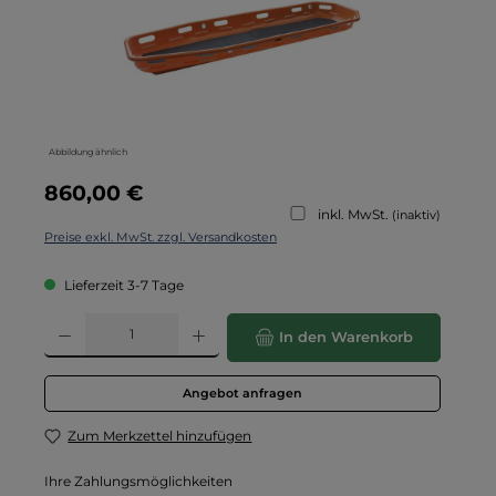
Abbildung ähnlich
Regulärer Preis:
860,00 €
inkl. MwSt.
(inaktiv)
Preise exkl. MwSt. zzgl. Versandkosten
Lieferzeit 3-7 Tage
Produkt Anzahl: Gib den gewünschten Wert ein oder benutze die Schaltflä
In den Warenkorb
Angebot anfragen
Zum Merkzettel hinzufügen
Ihre Zahlungsmöglichkeiten