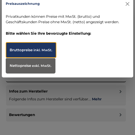
DE)
Preisauszeichnung
schneller Versand mit DHL
seit über 15 Jahren kompetenter Partner im
Privatkunden können Preise mit MwSt. (brutto) und
Bereich Notfallmedizin
Geschäftskunden Preise ohne MwSt. (netto) angezeigt werden.
Bitte wählen Sie Ihre bevorzugte Einstellung:
Bruttopreise
inkl. MwSt.
Beschreibung
Injekt Luer Solo: Präzise Einmalspritzen für medizinische
Nettopreise
exkl. MwSt.
Anwendungen Die Injekt Luer Solo Einmalspritzen von
B.Braun sind i…
Mehr
Infos zum Hersteller
Folgende Infos zum Hersteller sind verfübar...
Mehr
Bewertungen