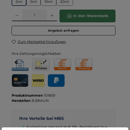
2ml
5ml
10ml
20ml
Produkt Anzahl: Gib den gewünschten Wert ein oder benutze die Schaltflä
In den Warenkorb
Angebot anfragen
Zum Merkzettel hinzufügen
Ihre Zahlungsmöglichkeiten
Rechnung für Behörden
Vorkasse
Rechnung
Direktüberweisung
Kreditkarte
Wero
PayPal
Produktnummer:
101859
Hersteller:
B.BRAUN
Ihre Vorteile bei MBS
Kostenloser Versand ab € 119,- Bestellwert (nur