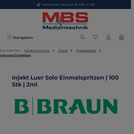
Kostenloser Versand ab 119€ in DE
Zum Hauptinhalt springen
Du hast 0 Produkte
Navigation
Sie sind hier:
Medizintechnik
Praxis
Praxisbedarf
Infusion/Injektion
Injekt Luer Solo Einmalspritzen | 100
Stk | 2ml
Bildergalerie überspringen