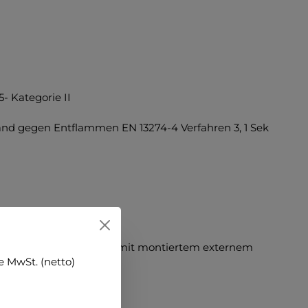
- Kategorie II
nd gegen Entflammen EN 13274-4 Verfahren 3, 1 Sek
üssen
r TETRA Handfunkgeräte mit montiertem externem
 MwSt. (netto)