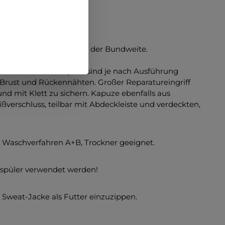
 Stopper zum Regulieren der Bundweite.
 Ärmelabschlüsse (Hier sind je nach Ausführung
n Brust und Rückennähten. Großer Reparatureingriff
nd mit Klett zu sichern. Kapuze ebenfalls aus
ßverschluss, teilbar mit Abdeckleiste und verdeckten,
I Waschverfahren A+B, Trockner geeignet.
chspüler verwendet werden!
er Sweat-Jacke als Futter einzuzippen.