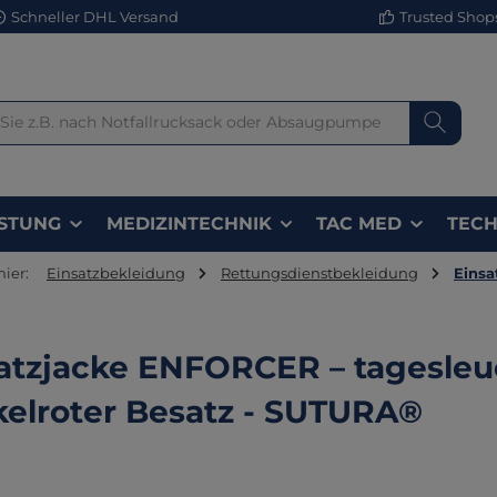
Schneller DHL Versand
Trusted Shops 
STUNG
MEDIZINTECHNIK
TAC MED
TECH
hier:
Einsatzbekleidung
Rettungsdienstbekleidung
Einsa
atzjacke ENFORCER – tagesleu
elroter Besatz - SUTURA®