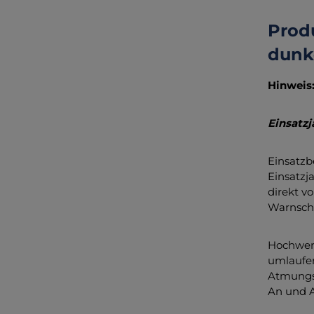
Prod
dunk
Hinweis
Einsatz
Einsatzb
Einsatzj
direkt v
Warnschu
Hochwert
umlaufen
Atmungsa
An und A