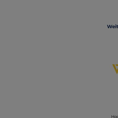
Produ
Weit
Hoc