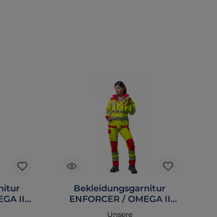
nitur
Bekleidungsgarnitur
GA II
ENFORCER / OMEGA II
marine
tagesleuchtgelb/rot
Unsere