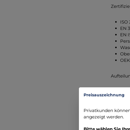
Zertifizi
ISO 
EN 3
EN I
Pers
Wasc
Ober
OEK
Aufteilu
Vier
Preisauszeichnung
zwei
Eine
Privatkunden können 
Mikr
angezeigt werden.
Eine
Klet
Bitte wählen Sie Ihr
daru