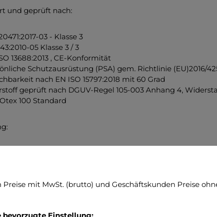
ert und geprüft nach:
20471:2017-03 - Klasse 3
43:2010-05 Klasse 3 / 3
SO 13688:2013 , CE-Konformität
önliche Schutzausrüstung (PSA) gem. Richtlinie (EU)2016/425
hbarkeit nach EN ISO 15797:2018 mit 60 Grad
stoff geprüft nach DGUV-Regel 105-003 Anhang 4, Widersta
Otex 100 Standard
ng:
 Reißverschlusstaschen mit wasserabweisenden Reißverschl
 davon mit Blende und reflektierender Paspel
 Funkgerätetasche auf der rechten Brustseite (passend fü
Preise mit MwSt. (brutto) und Geschäftskunden Preise ohne
ophon).
 große Innentasche im Futter
tfläche für ein Namenschild (Brusthöhe)
e bevorzugte Einstellung:
nter Klettfläche für ein Qualifikationsabzeichen