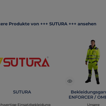
ktgalerie überspringen
ere Produkte von +++ SUTURA +++ ansehen
SUTURA
Bekleidungsgar
ENFORCER / OME
tagesleuchtgelb/
hwertige Einsatzbekleidung
Unsere