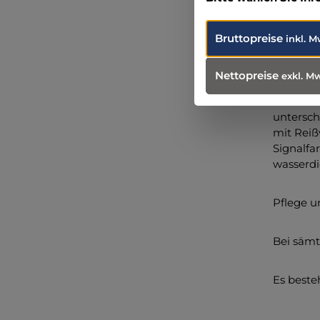
42 x
Stif
Bruttopreise
inkl. M
Kordelzu
Nettopreise
exkl. M
Armmansc
Kontrast
untersch
mit Reiß
Signalfa
wasserdi
Pflege u
Bei sämt
Es beste