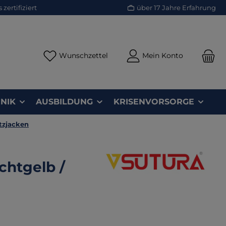
zertifiziert
über 17 Jahre Erfahrung
Du hast 0 Produkte auf dem Merk
Wunschzettel
Mein Konto
NIK
AUSBILDUNG
KRISENVORSORGE
tzjacken
chtgelb /