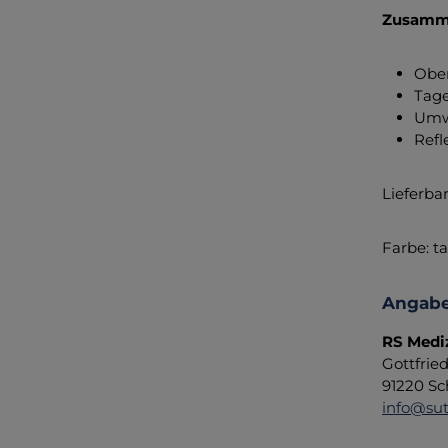
Zusamm
Ober
Tage
Umwe
Refl
Lieferba
Farbe: t
Angabe
RS Medi
Gottfrie
91220 Sc
info@sut