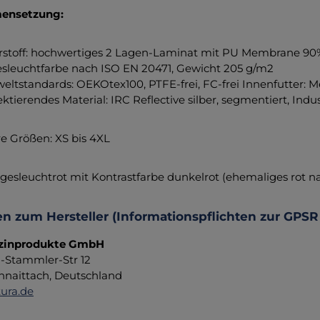
ensetzung:
stoff: hochwertiges 2 Lagen-Laminat mit PU Membrane 90%
sleuchtfarbe nach ISO EN 20471, Gewicht 205 g/m2
ltstandards: OEKOtex100, PTFE-frei, FC-frei Innenfutter: 
ektierendes Material: IRC Reflective silber, segmentiert, Ind
re Größen: XS bis 4XL
agesleuchtrot mit Kontrastfarbe dunkelrot (ehemaliges rot n
n zum Hersteller (Informationspflichten zur GPSR
zinprodukte GmbH
d-Stammler-Str 12
hnaittach, Deutschland
ura.de