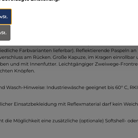
 8 cm Klettflausch für ein reflektierendes Rückenschild.
thalter auf dem rechten Oberarm für zwei Stifte
wSt.
g mit Stopper zum Regulieren der Taillenweite. Kordel mit
wSt.
hetten mit Klettverschluss justierbar.
farb-Einsätze im Bereich der Schultern, des Saumes und der
iedliche Farbvarianten lieferbar). Reflektierende Paspeln a
verschluss am Rücken. Große Kapuze, im Kragen einrollbar u
rben und mit Innenfutter. Leichtgängiger Zweiwege-Frontrei
chten Knöpfen.
nd Wasch-Hinweise: Industriewäsche geeignet bis 60° C, RK
licher Einsatzbekleidung mit Reflexmaterial darf kein Wei
ht die Möglichkeit eine zusätzliche (optionale) Softshell- od