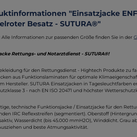
uktinformationen "Einsatzjacke ENF
elroter Besatz - SUTURA®"
:
Alle Informationen zur passenden Größe finden Sie in der
G
jacke Rettungs- und Notarztdienst - SUTURA®!
ekleidung für den Rettungsdienst - Hightech Produkte zu f
acken aus Funktionslaminaten für optimale Klimaeigenscha
om Hersteller. SUTURA Einsatzjacken in Tagesleuchtfarben e
tzklasse 3 - nach EN ISO 20471 und höchster Wetterschutzk
ige, technische Funktionsjacke / Einsatzjacke für den Rettu
den IRC Reflexstreifen (segmentiert). Oberstoff (Hintergr
ktiv, Wasserdicht (bis 45.000 mmH2O), Winddicht. Grau ab
usziehen und beste Atmungsaktivität.