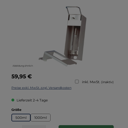
Bildergalerie überspringen
Abbildung ähnlich
Regulärer Preis:
59,95 €
inkl. MwSt.
(inaktiv)
Preise exkl. MwSt. zzgl. Versandkosten
Lieferzeit 2-4 Tage
auswählen
Größe
500ml
1000ml
Produkt Anzahl: Gib den gewünschten Wert ein oder benutze die Schaltflä