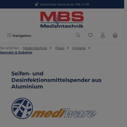
Kostenloser Versand ab 119€ in DE
Zum Hauptinhalt springen
Du hast 0 Produkte
Navigation
Sie sind hier:
Medizintechnik
Praxis
Hygiene
Spender & Zubehör
Seifen- und
Desinfektionsmittelspender aus
Aluminium