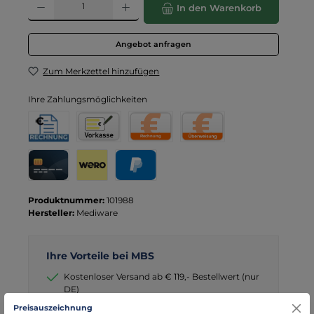
In den Warenkorb
Angebot anfragen
Zum Merkzettel hinzufügen
Ihre Zahlungsmöglichkeiten
Rechnung für Behörden
Vorkasse
Rechnung
Direktüberweisung
Kreditkarte
Wero
PayPal
Produktnummer:
101988
Hersteller:
Mediware
Ihre Vorteile bei MBS
Kostenloser Versand ab € 119,- Bestellwert (nur
DE)
schneller Versand mit DHL
Preisauszeichnung