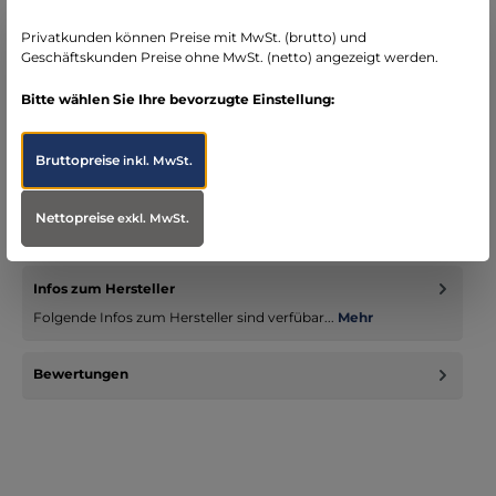
seit über 15 Jahren kompetenter Partner im
Bereich Notfallmedizin
Privatkunden können Preise mit MwSt. (brutto) und
Geschäftskunden Preise ohne MwSt. (netto) angezeigt werden.
Bitte wählen Sie Ihre bevorzugte Einstellung:
Bruttopreise
inkl. MwSt.
Beschreibung
• Mit Pumpe (rostfreier Stahl) • Komplett aus Aluminium, silber
• Mit 14 cm langem Edelstahl Armhebel und Wandhalterung •
Nettopreise
exkl. MwSt.
Ge…
Mehr
Infos zum Hersteller
Folgende Infos zum Hersteller sind verfübar...
Mehr
Bewertungen