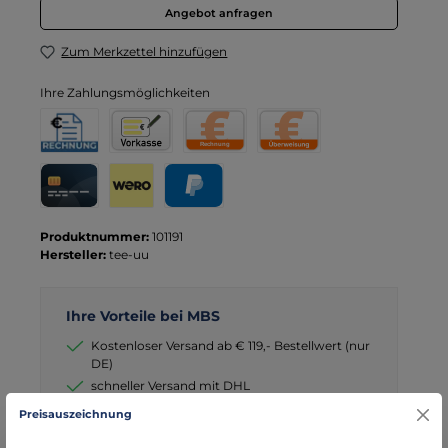
Angebot anfragen
Zum Merkzettel hinzufügen
Ihre Zahlungsmöglichkeiten
Rechnung für Behörden
Vorkasse
Rechnung
Direktüberweisung
Kreditkarte
Wero
PayPal
Produktnummer:
101191
Hersteller:
tee-uu
Ihre Vorteile bei MBS
Kostenloser Versand ab € 119,- Bestellwert (nur
DE)
schneller Versand mit DHL
seit über 15 Jahren kompetenter Partner im
Preisauszeichnung
Bereich Notfallmedizin