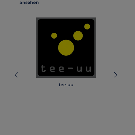
ansehen
tee-uu
Amp