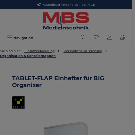
Kostenloser Versand ab 119€ in DE
Zum Hauptinhalt springen
Du hast 0 Produkte
Navigation
Sie sind hier:
Einsatzbekleidung
Persönliche Ausrüstung
Organisation & Schreibmappen
TABLET-FLAP Einhefter für BIG
Organizer
Bildergalerie überspringen