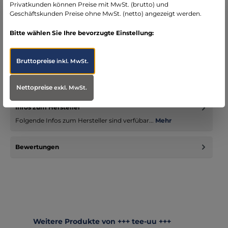
Privatkunden können Preise mit MwSt. (brutto) und
Geschäftskunden Preise ohne MwSt. (netto) angezeigt werden.
Bitte wählen Sie Ihre bevorzugte Einstellung:
Beschreibung
Bruttopreise
inkl. MwSt.
passend zum BIG Einsatz-Organizer kompatibel: perfekt in
Organizer und Ordner im DIN A4 Hochformat passt für alle:
unive…
Mehr
Nettopreise
exkl. MwSt.
Infos zum Hersteller
Folgende Infos zum Hersteller sind verfübar...
Mehr
Bewertungen
Produktgalerie überspringen
Weitere Produkte von +++ tee-uu +++