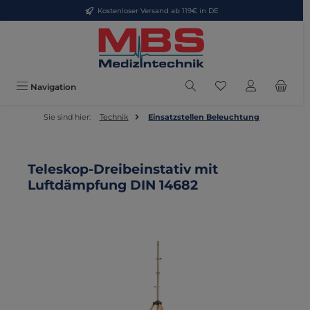
Kostenloser Versand ab 119€ in DE
Zum Hauptinhalt springen
Du hast 0 Produkte
Navigation
Sie sind hier:
Technik
Einsatzstellen Beleuchtung
Teleskop-Dreibeinstativ mit
Luftdämpfung DIN 14682
Bildergalerie überspringen