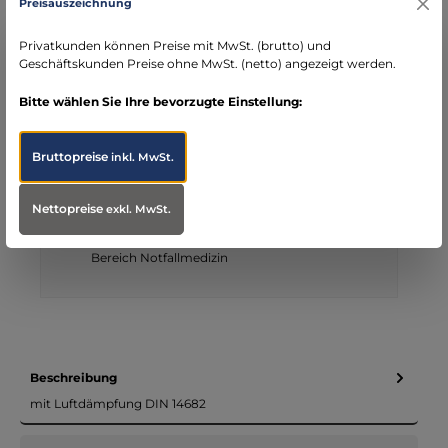
Preisauszeichnung
Rechnung für Behörden
Vorkasse
Rechnung
Direktüberweisung
Privatkunden können Preise mit MwSt. (brutto) und
Geschäftskunden Preise ohne MwSt. (netto) angezeigt werden.
Kreditkarte
Wero
PayPal
Produktnummer:
100548
Bitte wählen Sie Ihre bevorzugte Einstellung:
Ihre Vorteile bei MBS
Bruttopreise
inkl. MwSt.
Kostenloser Versand ab € 119,- Bestellwert (nur
DE)
Nettopreise
exkl. MwSt.
schneller Versand mit DHL
seit über 15 Jahren kompetenter Partner im
Bereich Notfallmedizin
Beschreibung
mit Luftdämpfung DIN 14682