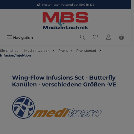
Kostenloser Versand ab 119€ in DE
Zum Hauptinhalt springen
Du hast 0 Produkte
Navigation
Sie sind hier:
Medizintechnik
Praxis
Praxisbedarf
Infusion/Injektion
Wing-Flow Infusions Set - Butterfly
Kanülen - verschiedene Größen -VE
Bildergalerie überspringen