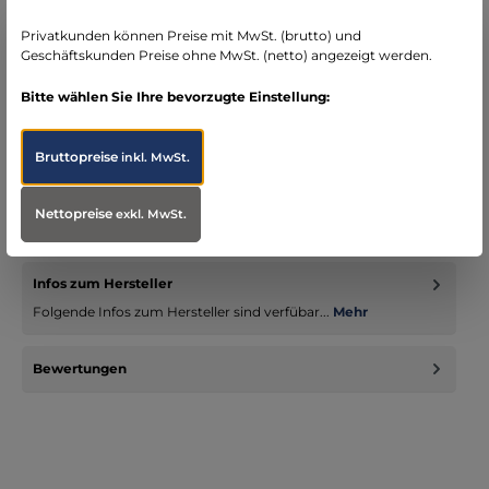
seit über 15 Jahren kompetenter Partner im
Bereich Notfallmedizin
Privatkunden können Preise mit MwSt. (brutto) und
Geschäftskunden Preise ohne MwSt. (netto) angezeigt werden.
Bitte wählen Sie Ihre bevorzugte Einstellung:
Bruttopreise
inkl. MwSt.
Beschreibung
• Mit leicht geneigter Kanüle, um das Einführen zu erleichtern •
Optimales Innenlumen • Sogenannte 3-K Spitze für geringste…
Nettopreise
exkl. MwSt.
Mehr
Infos zum Hersteller
Folgende Infos zum Hersteller sind verfübar...
Mehr
Bewertungen