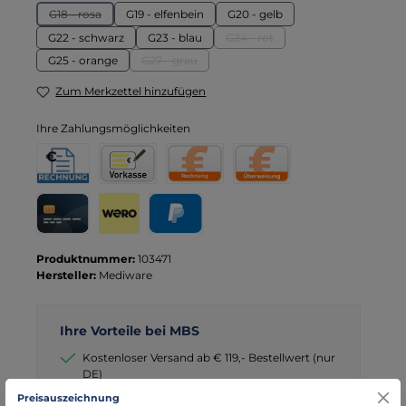
G18 - rosa
G19 - elfenbein
G20 - gelb
(Diese Option ist zurzeit nicht verfügbar.)
G22 - schwarz
G23 - blau
G24 - rot
(Diese Option ist zurzeit nicht v
G25 - orange
G27 - grau
(Diese Option ist zurzeit nicht verfügbar.)
Zum Merkzettel hinzufügen
Ihre Zahlungsmöglichkeiten
Rechnung für Behörden
Vorkasse
Rechnung
Direktüberweisung
Kreditkarte
Wero
PayPal
Produktnummer:
103471
Hersteller:
Mediware
Ihre Vorteile bei MBS
Kostenloser Versand ab € 119,- Bestellwert (nur
DE)
schneller Versand mit DHL
Preisauszeichnung