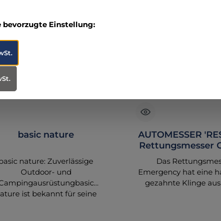
e bevorzugte Einstellung:
wSt.
wSt.
basic nature
AUTOMESSER 'RES
Rettungsmesser 
basic nature: Zuverlässige
Das Rettungsmes
Outdoor- und
Emergency hat eine ha
Campingausrüstungbasic
gezahnte Klinge aus
ature ist bekannt für seine
Edelstahl mit
robuste und vielseitige
Titanbeschichtung
Outdoor- und
Notsituationen biet