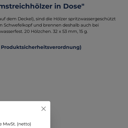
mstreichhölzer in Dose"
auf dem Deckel), sind die Hölzer spritzwassergeschützt
en Schwefelkopf und brennen deshalb auch bei
sserfest. 20 Hölzchen. 32 x 53 mm, 15 g.
 Produktsicherheitsverordnung)
 MwSt. (netto)