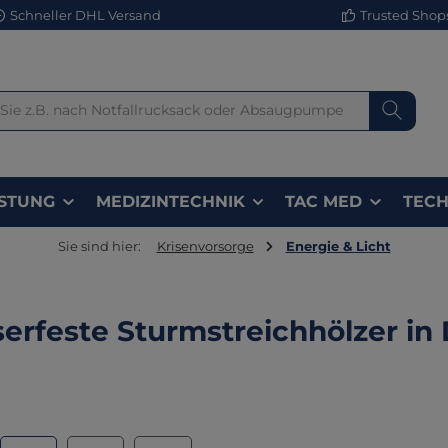
Schneller DHL Versand
Trusted Shops 
STUNG
MEDIZINTECHNIK
TAC MED
TECH
Sie sind hier:
Krisenvorsorge
Energie & Licht
erfeste Sturmstreichhölzer in
lerie überspringen