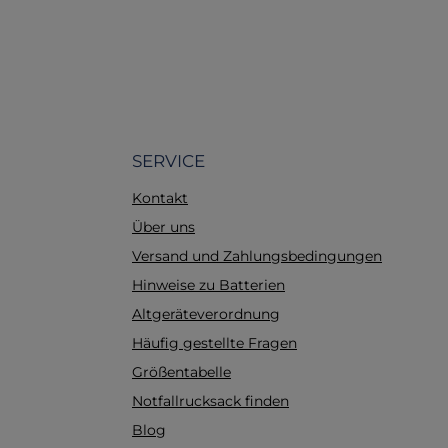
K
Ba
d
i
ha
SERVICE
Kontakt
Über uns
Versand und Zahlungsbedingungen
Hinweise zu Batterien
Altgeräteverordnung
Häufig gestellte Fragen
Größentabelle
Notfallrucksack finden
Blog