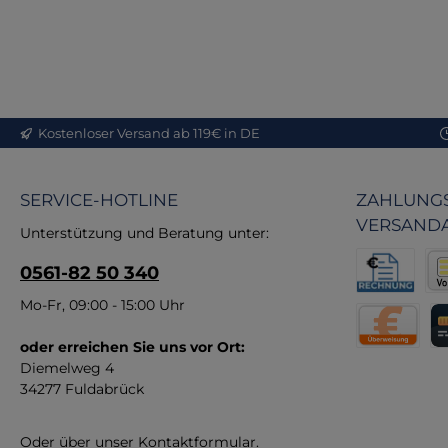
Abe
auf
Di
He
Kostenloser Versand ab 119€ in DE
st
Ko
b
SERVICE-HOTLINE
ZAHLUNGS
Q
VERSAND
Unterstützung und Beratung unter:
0561-82 50 340
la
Rechnung fü
Vor
Mo-Fr, 09:00 - 15:00 Uhr
w
oder erreichen Sie uns vor Ort:
Direktüberw
Kr
Diemelweg 4
Be
34277 Fuldabrück
b
Oder über unser
Kontaktformular
.