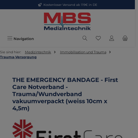
Kostenloser Versand ab 119€ in DE
Zum Hauptinhalt springen
Du hast 0 Produkte
Navigation
Sie sind hier:
Medizintechnik
Immobilisation und Trauma
Trauma-Versorgung
THE EMERGENCY BANDAGE - First
Care Notverband -
Trauma/Wundverband
vakuumverpackt (weiss 10cm x
4,5m)