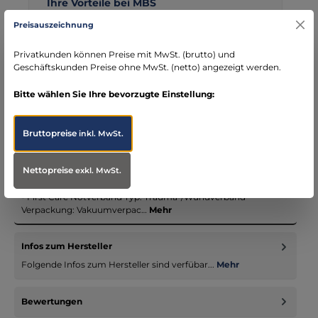
Ihre Vorteile bei MBS
Kostenloser Versand ab € 119,- Bestellwert (nur
Preisauszeichnung
DE)
schneller Versand mit DHL
Privatkunden können Preise mit MwSt. (brutto) und
Geschäftskunden Preise ohne MwSt. (netto) angezeigt werden.
seit über 15 Jahren kompetenter Partner im
Bereich Notfallmedizin
Bitte wählen Sie Ihre bevorzugte Einstellung:
Bruttopreise
inkl. MwSt.
Beschreibung
Nettopreise
exkl. MwSt.
ProduktübersichtProduktname: THE EMERGENCY BANDAGE
- First Care Notverband Typ: Trauma-/Wundverband
Verpackung: Vakuumverpac…
Mehr
Infos zum Hersteller
Folgende Infos zum Hersteller sind verfübar...
Mehr
Bewertungen