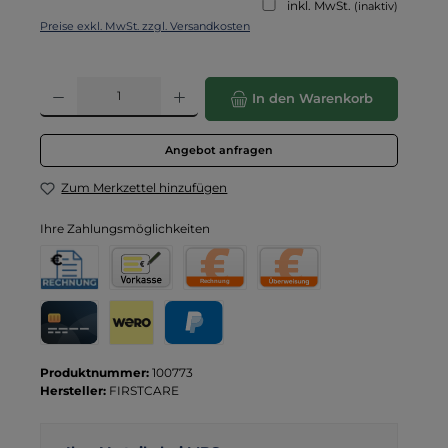
inkl. MwSt.
(inaktiv)
Preise exkl. MwSt. zzgl. Versandkosten
Produkt Anzahl: Gib den gewünschten Wert ein oder benutze die Schaltflä
In den Warenkorb
Angebot anfragen
Zum Merkzettel hinzufügen
Ihre Zahlungsmöglichkeiten
Rechnung für Behörden
Vorkasse
Rechnung
Direktüberweisung
Kreditkarte
Wero
PayPal
Produktnummer:
100773
Hersteller:
FIRSTCARE