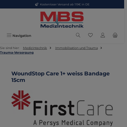
Kostenloser Versand ab 119€ in DE
Zum Hauptinhalt springen
Du hast 0 Produkte
Navigation
Sie sind hier:
Medizintechnik
Immobilisation und Trauma
Trauma-Versorgung
WoundStop Care 1+ weiss Bandage
15cm