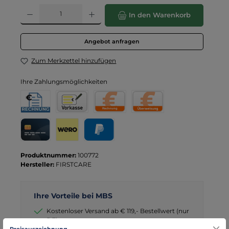
Produkt Anzahl: Gib den gewünschten Wert ein oder benutze die Schaltflä
In den Warenkorb
Angebot anfragen
Zum Merkzettel hinzufügen
Ihre Zahlungsmöglichkeiten
Rechnung für Behörden
Vorkasse
Rechnung
Direktüberweisung
Kreditkarte
Wero
PayPal
Produktnummer:
100772
Hersteller:
FIRSTCARE
Ihre Vorteile bei MBS
Kostenloser Versand ab € 119,- Bestellwert (nur
DE)