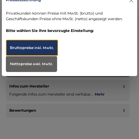
Preisauszeichnung
schneller Versand mit DHL
seit über 15 Jahren kompetenter Partner im
Privatkunden können Preise mit MwSt. (brutto) und
Bereich Notfallmedizin
Geschäftskunden Preise ohne MwSt. (netto) angezeigt werden.
Bitte wählen Sie Ihre bevorzugte Einstellung:
Bruttopreise
inkl. MwSt.
Beschreibung
ProduktübersichtProduktname: WoundStop Care 1+ Weiß
Nettopreise
exkl. MwSt.
Bandage Größe: 15 cm Farbe: Weiß ProduktbeschreibungDie
WoundStop Care 1…
Mehr
Infos zum Hersteller
Folgende Infos zum Hersteller sind verfübar...
Mehr
Bewertungen