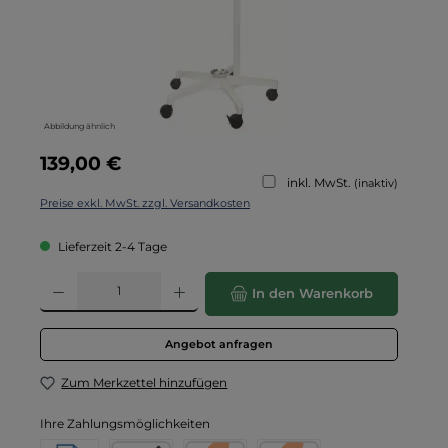
Abbildung ähnlich
Regulärer Preis:
139,00 €
inkl. MwSt.
(inaktiv)
Preise exkl. MwSt. zzgl. Versandkosten
Lieferzeit 2-4 Tage
Produkt Anzahl: Gib den gewünschten Wert ein oder benutze die Schaltflä
In den Warenkorb
Angebot anfragen
Zum Merkzettel hinzufügen
Ihre Zahlungsmöglichkeiten