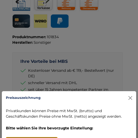
Rechnung für Behörden
Vorkasse
Rechnung
Direktüberweisung
Kreditkarte
Wero
PayPal
Produktnummer:
101834
Hersteller:
Sonstiger
Ihre Vorteile bei MBS
Kostenloser Versand ab € 119,- Bestellwert (nur
DE)
schneller Versand mit DHL
seit über 15 Jahren kompetenter Partner im
Bereich Notfallmedizin
Preisauszeichnung
Privatkunden können Preise mit MwSt. (brutto) und
Geschäftskunden Preise ohne MwSt. (netto) angezeigt werden.
Bitte wählen Sie Ihre bevorzugte Einstellung:
Beschreibung