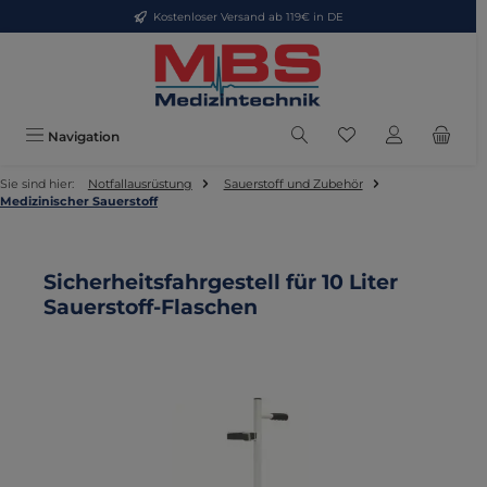
Kostenloser Versand ab 119€ in DE
Zum Hauptinhalt springen
Du hast 0 Produkte
Navigation
Sie sind hier:
Notfallausrüstung
Sauerstoff und Zubehör
Medizinischer Sauerstoff
Sicherheitsfahrgestell für 10 Liter
Sauerstoff-Flaschen
Bildergalerie überspringen