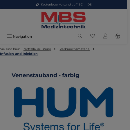
Kostenloser Versand ab 119€ in DE
Zum Hauptinhalt springen
Du hast 0 Produkte
Navigation
Sie sind hier:
Notfallausrüstung
Verbrauchsmaterial
Infusion und Injektion
Venenstauband - farbig