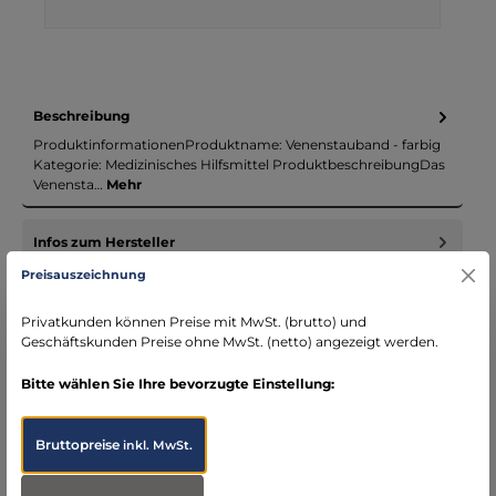
Beschreibung
ProduktinformationenProduktname: Venenstauband - farbig
Kategorie: Medizinisches Hilfsmittel ProduktbeschreibungDas
Venensta…
Mehr
Infos zum Hersteller
Folgende Infos zum Hersteller sind verfübar...
Mehr
Preisauszeichnung
Privatkunden können Preise mit MwSt. (brutto) und
Bewertungen
Geschäftskunden Preise ohne MwSt. (netto) angezeigt werden.
Bitte wählen Sie Ihre bevorzugte Einstellung:
Bruttopreise
inkl. MwSt.
Produktgalerie überspringen
Accessory Items