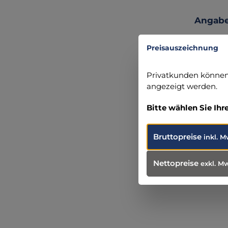
Angabe
Stryker
Preisauszeichnung
Vienna T
1100 Wie
+43 141 
Privatkunden können 
kontakt.
angezeigt werden.
Bitte wählen Sie Ihr
Bruttopreise
inkl. M
Produ
Wei
Nettopreise
exkl. M