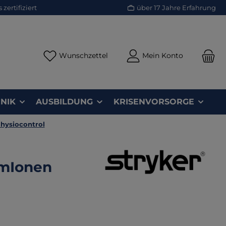
zertifiziert
über 17 Jahre Erfahrung
Du hast 0 Produkte auf dem Merk
Wunschzettel
Mein Konto
NIK
AUSBILDUNG
KRISENVORSORGE
hysiocontrol
umIonen