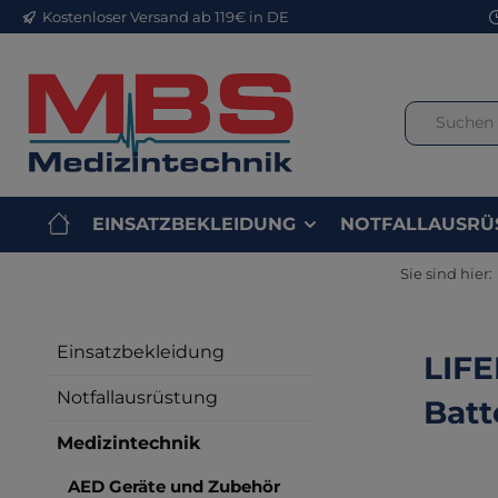
Kostenloser Versand ab 119€ in DE
m Hauptinhalt springen
Zur Suche springen
Zur Hauptnavigation springen
EINSATZBEKLEIDUNG
NOTFALLAUSRÜ
Sie sind hier:
Einsatzbekleidung
LIFE
Notfallausrüstung
Batt
Medizintechnik
AED Geräte und Zubehör