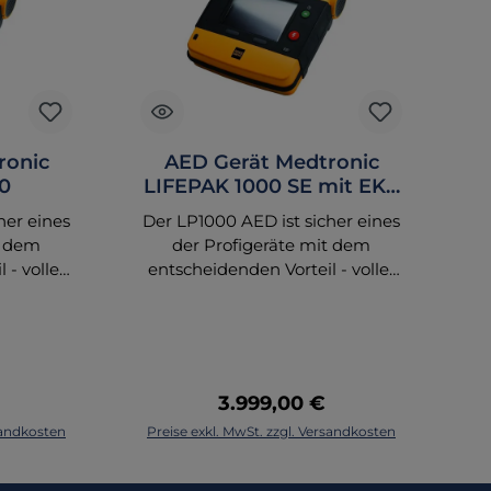
ronic
AED Gerät Medtronic
E
0
LIFEPAK 1000 SE mit EKG
Anzeige
her eines
Der LP1000 AED ist sicher eines
t dem
der Profigeräte mit dem
E
 - voller
entscheidenden Vorteil - voller
den
Kompabilität zu den
oden aus
Defibrillationselektroden aus
G
 (immer
dem Rettungsdienst (immer
den
dann wenn auf den
L
r LP15
Fahrzeugen LP12 oder LP15
reis:
Regulärer Preis:
3.999,00 €
sind)
Geräte im Einsatz sind)
korb
In den Warenkorb
rsandkosten
Preise exkl. MwSt. zzgl. Versandkosten
Pr
brillator
Halbautomatischer Defibrillator
für den
von Physio-Control für den
nsatz,
Innen- und Außeneinsatz,