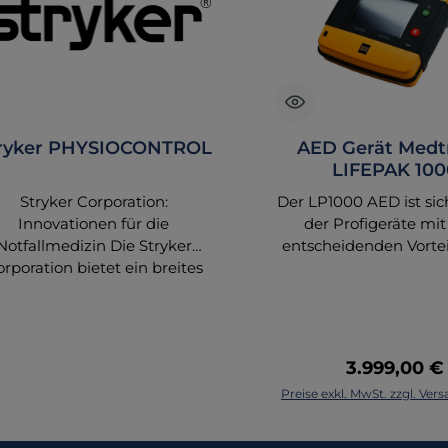
ryker PHYSIOCONTROL
AED Gerät Medt
LIFEPAK 100
Stryker Corporation:
Der LP1000 AED ist sic
Innovationen für die
der Profigeräte mi
Notfallmedizin Die Stryker
entscheidenden Vorteil
rporation bietet ein breites
Kompabilität zu 
pektrum an medizinischen
Defibrillationselektr
echnologien, die speziell für
dem Rettungsdienst
die Notfallversorgung
dann wenn auf 
twickelt wurden. Mit einem
Fahrzeugen LP12 ode
Regulärer P
3.999,00 €
us auf Qualität und Effizienz
Geräte im Einsatz 
In den Waren
Preise exkl. MwSt. zzgl. Ve
unterstützt Stryker
Halbautomatischer Defi
edizinisches Fachpersonal
von Physio-Control 
dabei, die Versorgung von
Innen- und Außenei