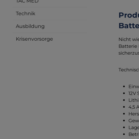
TAC MED
Technik
Prod
Batte
Ausbildung
Krisenvorsorge
Nicht wi
Batterie
sicherzus
Technisc
Einw
12V
Lith
4,5 
Hers
Gewi
Lage
Betr