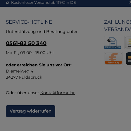
Kostenloser Versand ab 119€ in DE
P
SERVICE-HOTLINE
ZAHLUNGS
VERSAND
Unterstützung und Beratung unter:
0561-82 50 340
leb
un
Rechnung fü
Vor
Mo-Fr, 09:00 - 15:00 Uhr
Ge
oder erreichen Sie uns vor Ort:
Direktüberw
Kr
Kr
Diemelweg 4
34277 Fuldabrück
Oder über unser
Kontaktformular
.
Vertrag widerrufen