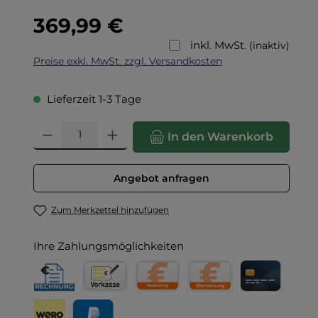
Regulärer Preis:
369,99 €
inkl. MwSt.
(inaktiv)
Preise exkl. MwSt. zzgl. Versandkosten
Lieferzeit 1-3 Tage
Produkt Anzahl: Gib den gewünschten Wert ein oder benut
In den Warenkorb
Angebot anfragen
Zum Merkzettel hinzufügen
Ihre Zahlungsmöglichkeiten
Rechnung für Behörden
Vorkasse
Rechnung
Direktüberweisung
Kreditkarte