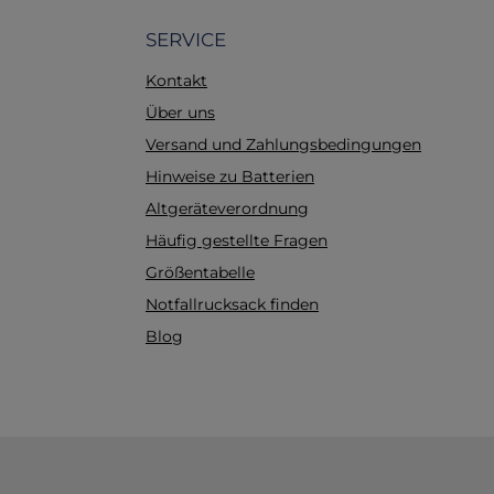
Einweisung beim Anwender
enthalten. Diese muss bei
SERVICE
Bedarf gesondert bestellt
Kontakt
werden.
Über uns
Versand und Zahlungsbedingungen
Hinweise zu Batterien
Altgeräteverordnung
Häufig gestellte Fragen
Größentabelle
Notfallrucksack finden
Blog