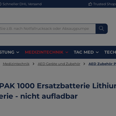
Schneller DHL Versand
Trusted Shops 
STUNG
MEDIZINTECHNIK
TAC MED
TECH
Medizintechnik
AED Geräte und Zubehör
AED Zubehör P
PAK 1000 Ersatzbatterie Lithi
erie - nicht aufladbar