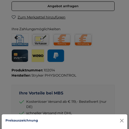
Angebot anfragen
Zum Merkzettel hinzufügen
Ihre Zahlungsmöglichkeiten
Rechnung für Behörden
Vorkasse
Rechnung
Direktüberweisung
Kreditkarte
Wero
PayPal
Produktnummer:
102014
Hersteller:
Stryker PHYSIOCONTROL
Ihre Vorteile bei MBS
Kostenloser Versand ab € 119,- Bestellwert (nur
DE)
schneller Versand mit DHL
seit über 15 Jahren kompetenter Partner im
Preisauszeichnung
Bereich Notfallmedizin