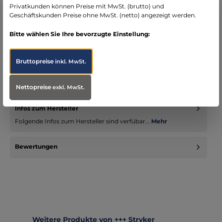
Privatkunden können Preise mit MwSt. (brutto) und
Geschäftskunden Preise ohne MwSt. (netto) angezeigt werden.
Bitte wählen Sie Ihre bevorzugte Einstellung:
Beschreibung
Bruttopreise
inkl. MwSt.
Der LP1000 AED ist sicher eines der Profigeräte mit dem
entscheidenden Vorteil - voller Kompabilität zu den
Defibrillationse…
Mehr
Nettopreise
exkl. MwSt.
Infos zum Hersteller
Folgende Infos zum Hersteller sind verfübar...
Mehr
Bewertungen
Produktgalerie überspringen
Weitere Produkte von +++ Stryker