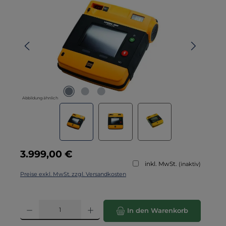
Abbildung ähnlich
Regulärer Preis:
3.999,00 €
inkl. MwSt.
(inaktiv)
Preise exkl. MwSt. zzgl. Versandkosten
Produkt Anzahl: Gib den gewünschten Wert ein oder benutze die Schaltflä
In den Warenkorb