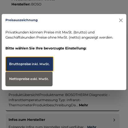
Hersteller:
BOSO
Preisauszeichnung
Ihre Vorteile bei MBS
Kostenloser Versand ab € 119,- Bestellwert (nur
Privatkunden können Preise mit MwSt. (brutto) und
DE)
Geschäftskunden Preise ohne MwSt. (netto) angezeigt werden.
schneller Versand mit DHL
seit über 15 Jahren kompetenter Partner im
Bitte wählen Sie Ihre bevorzugte Einstellung:
Bereich Notfallmedizin
Bruttopreise
inkl. MwSt.
Nettopreise
exkl. MwSt.
Beschreibung
ProduktübersichtProduktname: BOSOTHERM Diagnostic -
Infrarottemperaturmessung Typ: Infrarot-
ThermometerProduktbeschreibungDa…
Mehr
Infos zum Hersteller
Folgende Infos zum Hersteller sind verfübar...
Mehr