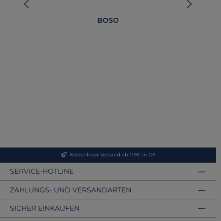
BOSO
bos
Kostenloser Versand ab 119€ in DE
SERVICE-HOTLINE
ZAHLUNGS- UND VERSANDARTEN
SICHER EINKAUFEN