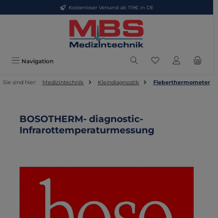
Kostenloser Versand ab 119€ in DE
Zum Hauptinhalt springen
Du hast 0 Produkte
Navigation
Sie sind hier:
Medizintechnik
Kleindiagnostik
Fieberthermometer
BOSOTHERM- diagnostic-
Infrarottemperaturmessung