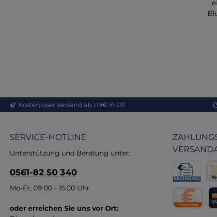
e
Bl
Zu
D
de
a
Me
Ha
Kostenloser Versand ab 119€ in DE
SERVICE-HOTLINE
ZAHLUNGS
VERSAND
W
Unterstützung und Beratung unter:
zu
0561-82 50 340
M
Rechnung fü
Vor
Mo-Fr, 09:00 - 15:00 Uhr
ve
all
oder erreichen Sie uns vor Ort:
Direktüberw
Kr