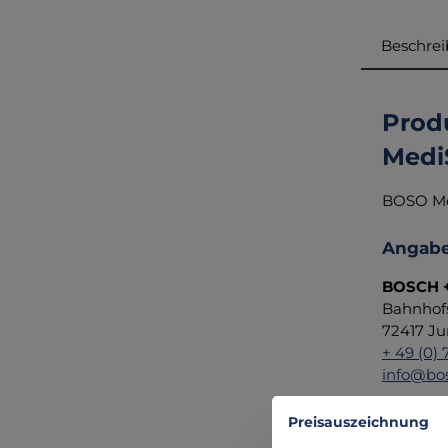
Beschre
Prod
MediS
BOSO Me
Angabe
BOSCH +
Bahnhof
72417 Ju
+ 49 (0) 
info@bo
Preisauszeichnung