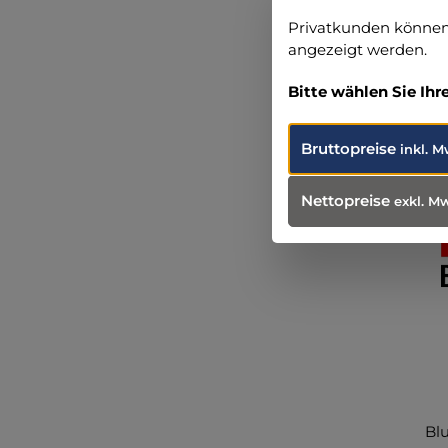
Privatkunden können 
angezeigt werden.
Produ
Weit
Bitte wählen Sie Ihr
Bruttopreise
inkl. M
Nettopreise
exkl. M
Bl