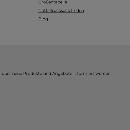
Größentabelle
Größe S BOSO Einmal
Blutdruckmanschette Größe M
Notfallrucksack finden
BOSO Einmal
Blog
Blutdruckmanschette Größe L
BOSO Einmal
Blutdruckmanschette Größe XL
n, über neue Produkte und Angebote informiert werden.