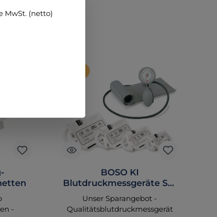
 MwSt. (netto)
Tipp
-
BOSO KI
hetten
Blutdruckmessgeräte Set
mit 4 Manschetten S bis
o
Unser Sparangebot -
XL
en -
Qualitätsblutdruckmessgerät