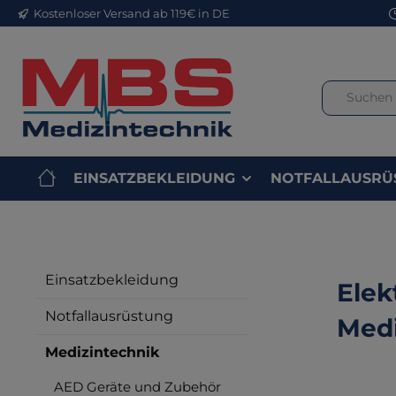
Kostenloser Versand ab 119€ in DE
m Hauptinhalt springen
Zur Suche springen
Zur Hauptnavigation springen
EINSATZBEKLEIDUNG
NOTFALLAUSRÜ
Einsatzbekleidung
Elek
Notfallausrüstung
Medi
Medizintechnik
AED Geräte und Zubehör