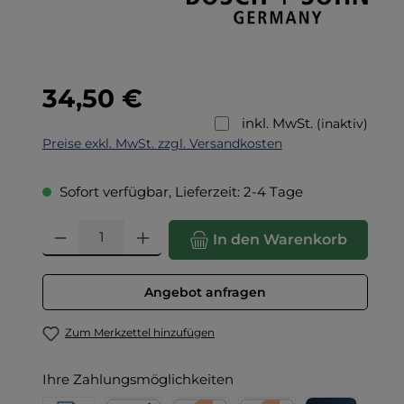
Regulärer Preis:
34,50 €
inkl. MwSt.
(inaktiv)
Preise exkl. MwSt. zzgl. Versandkosten
Sofort verfügbar, Lieferzeit: 2-4 Tage
Produkt Anzahl: Gib den gewünschten Wert ein oder benut
In den Warenkorb
Angebot anfragen
Zum Merkzettel hinzufügen
Ihre Zahlungsmöglichkeiten