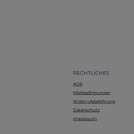
Kostengünstig
Größenübersicht: - Säu
Größe S - Oberarmum
bis 21 cm - Kinder/Juge
Größe M - Oberarmum
bis 28 cm - Erwachsen
L - Oberarmumfang 28
cm (Standardgrößen)
Erwachsene / Größe
Oberarmumfang 36 b
RECHTLICHES
AGB
Mietbedingungen
Widerrufsbelehrung
Datenschutz
Impressum