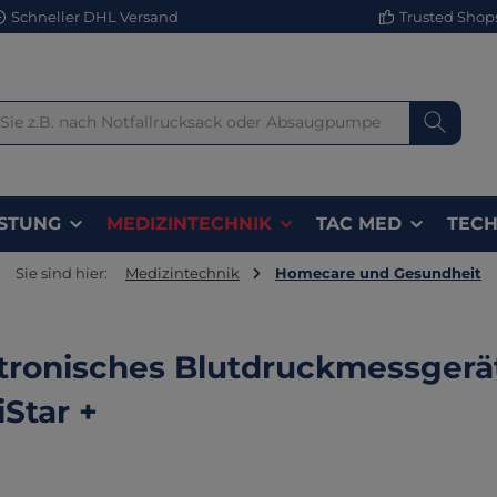
Schneller DHL Versand
Trusted Shops 
STUNG
MEDIZINTECHNIK
TAC MED
TECH
Sie sind hier:
Medizintechnik
Homecare und Gesundheit
tronisches Blutdruckmessger
Star +