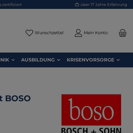
zertifiziert
über 17 Jahre Erfahrung
Du hast 0 Produkte auf dem Merk
Wunschzettel
Mein Konto
NIK
AUSBILDUNG
KRISENVORSORGE
ät BOSO