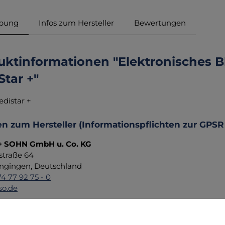
ibung
Infos zum Hersteller
Bewertungen
uktinformationen "Elektronisches 
tar +"
distar +
n zum Hersteller (Informationspflichten zur GPSR
 SOHN GmbH u. Co. KG
straße 64
ngingen, Deutschland
74 77 92 75 - 0
so.de