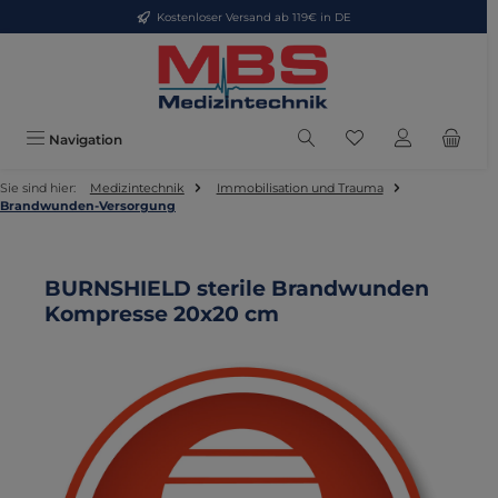
Kostenloser Versand ab 119€ in DE
Zum Hauptinhalt springen
Du hast 0 Produkte
Navigation
Sie sind hier:
Medizintechnik
Immobilisation und Trauma
Brandwunden-Versorgung
BURNSHIELD sterile Brandwunden
Kompresse 20x20 cm