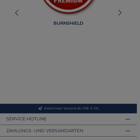
BURNSHIELD
B
Kostenloser Versand ab 119€ in DE
SERVICE-HOTLINE
ZAHLUNGS- UND VERSANDARTEN