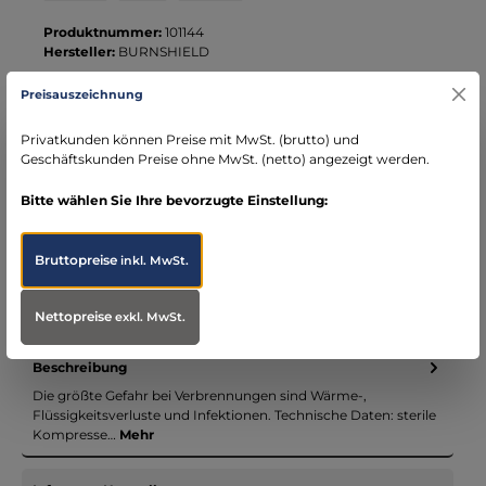
Kreditkarte
Wero
PayPal
Produktnummer:
101144
Hersteller:
BURNSHIELD
Preisauszeichnung
Ihre Vorteile bei MBS
Privatkunden können Preise mit MwSt. (brutto) und
Kostenloser Versand ab € 119,- Bestellwert (nur
Geschäftskunden Preise ohne MwSt. (netto) angezeigt werden.
DE)
schneller Versand mit DHL
Bitte wählen Sie Ihre bevorzugte Einstellung:
seit über 15 Jahren kompetenter Partner im
Bereich Notfallmedizin
Bruttopreise
inkl. MwSt.
Nettopreise
exkl. MwSt.
Beschreibung
Die größte Gefahr bei Verbrennungen sind Wärme-,
Flüssigkeitsverluste und Infektionen. Technische Daten: sterile
Kompresse…
Mehr