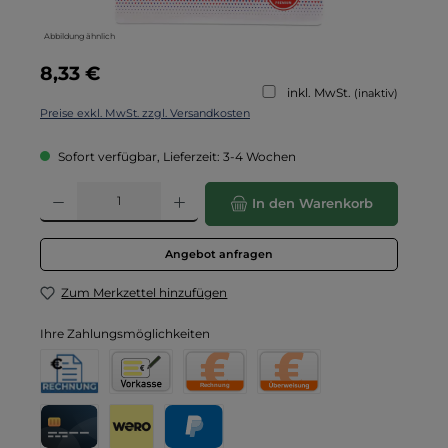
Abbildung ähnlich
Regulärer Preis:
8,33 €
inkl. MwSt.
(inaktiv)
Preise exkl. MwSt. zzgl. Versandkosten
Sofort verfügbar, Lieferzeit: 3-4 Wochen
Produkt Anzahl: Gib den gewünschten Wert ein oder benutze die Schaltflä
In den Warenkorb
Angebot anfragen
Zum Merkzettel hinzufügen
Ihre Zahlungsmöglichkeiten
Rechnung für Behörden
Vorkasse
Rechnung
Direktüberweisung