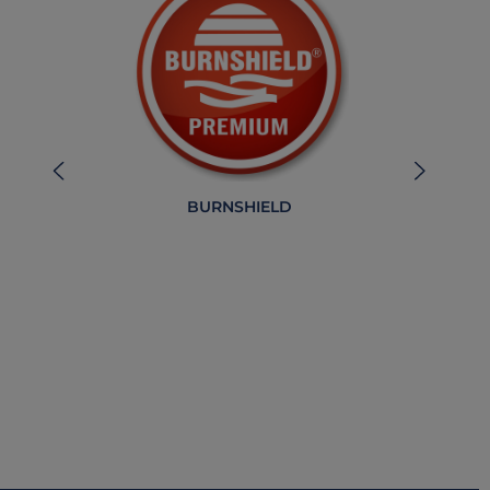
BURNSHIELD
B