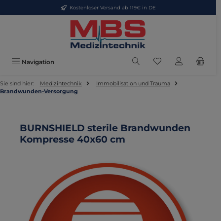
Kostenloser Versand ab 119€ in DE
Zum Hauptinhalt springen
Du hast 0 Produkte
Navigation
Sie sind hier:
Medizintechnik
Immobilisation und Trauma
Brandwunden-Versorgung
BURNSHIELD sterile Brandwunden
Kompresse 40x60 cm