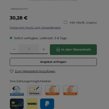
Abbildung ähnlich
Regulärer Preis:
30,28 €
inkl. MwSt.
(inaktiv)
Preise exkl. MwSt. zzgl. Versandkosten
Sofort verfügbar, Lieferzeit: 3-6 Tage
Produkt Anzahl: Gib den gewünschten Wert ein oder benutze die Schaltflä
In den Warenkorb
Angebot anfragen
Zum Merkzettel hinzufügen
Ihre Zahlungsmöglichkeiten
Rechnung für Behörden
Vorkasse
Rechnung
Direktüberweisung