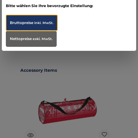
Infos zum Hersteller
Bitte wählen Sie Ihre bevorzugte Einstellung:
Folgende Infos zum Hersteller sind verfübar...
Mehr
Bruttopreise
inkl. MwSt.
Bewertungen
Nettopreise
exkl. MwSt.
Produktgalerie überspringen
Accessory Items