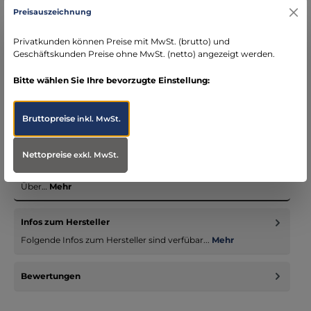
Kostenloser Versand ab € 119,- Bestellwert (nur
Preisauszeichnung
DE)
schneller Versand mit DHL
Privatkunden können Preise mit MwSt. (brutto) und
seit über 15 Jahren kompetenter Partner im
Geschäftskunden Preise ohne MwSt. (netto) angezeigt werden.
Bereich Notfallmedizin
Bitte wählen Sie Ihre bevorzugte Einstellung:
Bruttopreise
inkl. MwSt.
Beschreibung
Nettopreise
exkl. MwSt.
Endlich können wir unsere Softshell-Jacke als Ergänzung
unseres Einsatzjacken Sortiments präsentieren! Perfekt als eine
Über…
Mehr
Infos zum Hersteller
Folgende Infos zum Hersteller sind verfübar...
Mehr
Bewertungen