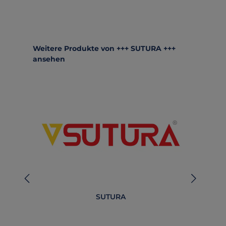
Produktgalerie überspringen
Weitere Produkte von +++ SUTURA +++
ansehen
SUTURA
B
O