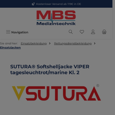
Kostenloser Versand ab 119€ in DE
Zum Hauptinhalt springen
Du hast 0 Produkte
Navigation
Sie sind hier:
Einsatzbekleidung
Rettungsdienstbekleidung
Einsatzjacken
SUTURA® Softshelljacke VIPER
tagesleuchtrot/marine Kl. 2