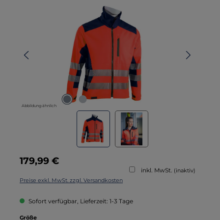
Bildergalerie überspringen
Abbildung ähnlich
Regulärer Preis:
179,99 €
inkl. MwSt.
(inaktiv)
Preise exkl. MwSt. zzgl. Versandkosten
Sofort verfügbar, Lieferzeit: 1-3 Tage
auswählen
Größe