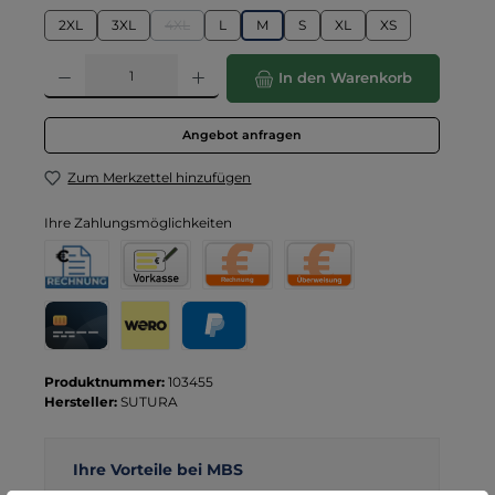
2XL
3XL
4XL
L
M
S
XL
XS
(Diese Option ist zurzeit nicht verfügbar.)
Produkt Anzahl: Gib den gewünschten Wert ein oder benutze die Schaltflä
In den Warenkorb
Angebot anfragen
Zum Merkzettel hinzufügen
Ihre Zahlungsmöglichkeiten
Rechnung für Behörden
Vorkasse
Rechnung
Direktüberweisung
Kreditkarte
Wero
PayPal
Produktnummer:
103455
Hersteller:
SUTURA
Ihre Vorteile bei MBS