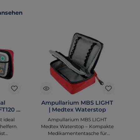
 ansehen
al
Ampullarium MBS LIGHT
FT120 -
| Medtex Waterstop
Ü
r
t ideal
Ampullarium MBS LIGHT
P
helfern.
Medtex Waterstop – Kompakte
fü
ist
Medikamententasche für
4-