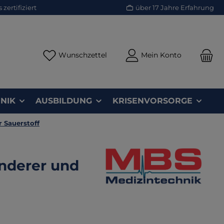
zertifiziert
über 17 Jahre Erfahrung
Du hast 0 Produkte auf dem Merk
Wunschzettel
Mein Konto
NIK
AUSBILDUNG
KRISENVORSORGE
r Sauerstoff
inderer und