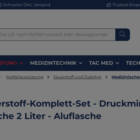
Schneller DHL Versand
Trusted Shops 
STUNG
MEDIZINTECHNIK
TAC MED
TECH
:
Notfallausrüstung
Sauerstoff und Zubehör
Medizinische
rstoff-Komplett-Set - Druckm
che 2 Liter - Aluflasche