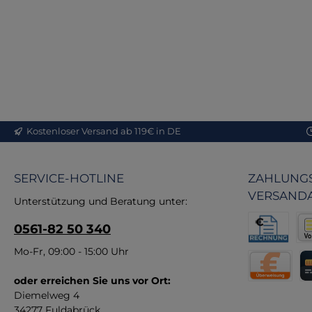
Eig
Ta
Onl
P
di
Me
Si
Üb
Kostenloser Versand ab 119€ in DE
in
MB
SERVICE-HOTLINE
ZAHLUNGS
Q
VERSAND
Unterstützung und Beratung unter:
Ha
Lei
0561-82 50 340
e
Un
A
Rechnung fü
Vor
Mo-Fr, 09:00 - 15:00 Uhr
Kun
2
U
Öse
oder erreichen Sie uns vor Ort:
Direktüberw
Kr
Si
Diemelweg 4
34277 Fuldabrück