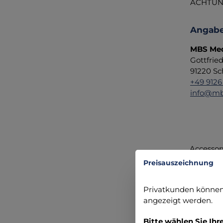
ACHTUNG:
Angabe
MBS Med
Gottfrie
91220 Sc
+49 9126
info@mb
Accessor
Preisauszeichnung
Produ
Privatkunden können 
angezeigt werden.
Bitte wählen Sie Ihr