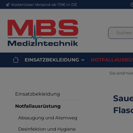
Kostenloser Versand ab 119€ in DE
m Hauptinhalt springen
Zur Suche springen
Zur Hauptnavigation springen
EINSATZBEKLEIDUNG
NOTFALLAUSRÜ
Sie sind hier
Einsatzbekleidung
Saue
Notfallausrüstung
Flas
Absaugung und Atemweg
Desinfektion und Hygiene