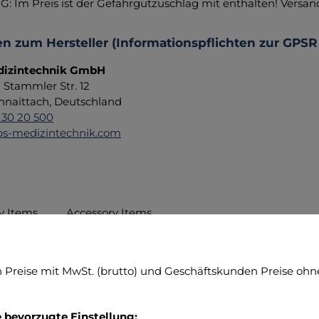
 Im Preis ist der Gefahrgutzuschlag mit enthalten! Versan
n zum Hersteller (Informationspflichten zur GPSR
izintechnik GmbH
d Stammler Str. 12
hnaittach, Deutschland
 30 20 500
s-medizintechnik.com
y Items
Accessory Items
ktgalerie überspringen
Preise mit MwSt. (brutto) und Geschäftskunden Preise ohne
e bevorzugte Einstellung: