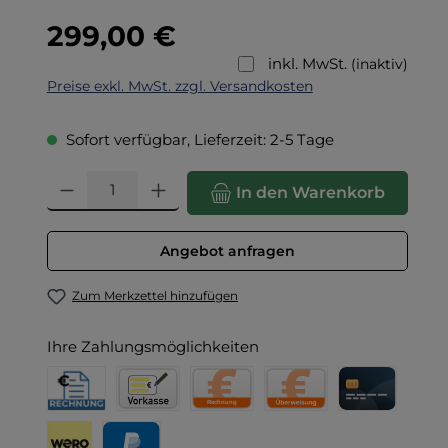
Regulärer Preis:
299,00 €
inkl. MwSt.
(inaktiv)
Preise exkl. MwSt. zzgl. Versandkosten
Sofort verfügbar, Lieferzeit: 2-5 Tage
Produkt Anzahl: Gib den gewünschten Wert ein oder benut
In den Warenkorb
Angebot anfragen
Zum Merkzettel hinzufügen
Ihre Zahlungsmöglichkeiten
Rechnung für Behörden
Vorkasse
Rechnung
Direktüberweisung
Kreditkarte