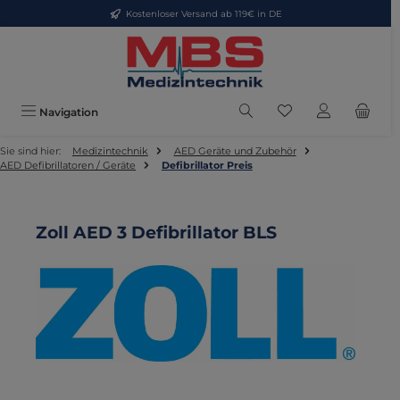
Kostenloser Versand ab 119€ in DE
Zum Hauptinhalt springen
Du hast 0 Produkte
Navigation
Sie sind hier:
Medizintechnik
AED Geräte und Zubehör
AED Defibrillatoren / Geräte
Defibrillator Preis
Zoll AED 3 Defibrillator BLS