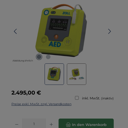
Bildergalerie überspringen
Abbildung ähnlich
Regulärer Preis:
2.495,00 €
inkl. MwSt.
(inaktiv)
Preise exkl. MwSt. zzgl. Versandkosten
Produkt Anzahl: Gib den gewünschten Wert ein oder benutze die Schaltflä
In den Warenkorb