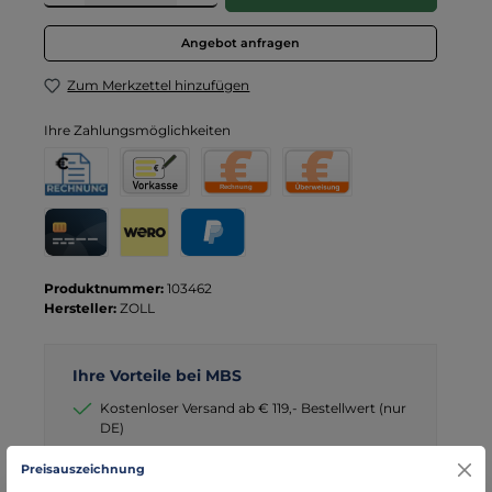
Angebot anfragen
Zum Merkzettel hinzufügen
Ihre Zahlungsmöglichkeiten
Rechnung für Behörden
Vorkasse
Rechnung
Direktüberweisung
Kreditkarte
Wero
PayPal
Produktnummer:
103462
Hersteller:
ZOLL
Ihre Vorteile bei MBS
Kostenloser Versand ab € 119,- Bestellwert (nur
DE)
schneller Versand mit DHL
Preisauszeichnung
seit über 15 Jahren kompetenter Partner im