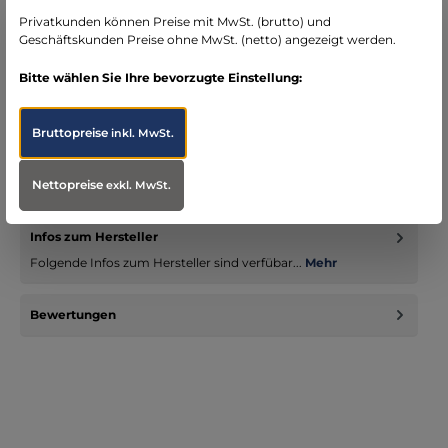
Bereich Notfallmedizin
Privatkunden können Preise mit MwSt. (brutto) und
Geschäftskunden Preise ohne MwSt. (netto) angezeigt werden.
Bitte wählen Sie Ihre bevorzugte Einstellung:
Beschreibung
Bruttopreise
inkl. MwSt.
Zoll AED 3 - mehr als nur defibrillieren, sondern Reanimation
mit Qualität. Der AED 3 BLS ist mit EKG Life Anzeige
Nettopreise
ausgerüst…
Mehr
exkl. MwSt.
Infos zum Hersteller
Folgende Infos zum Hersteller sind verfübar...
Mehr
Bewertungen