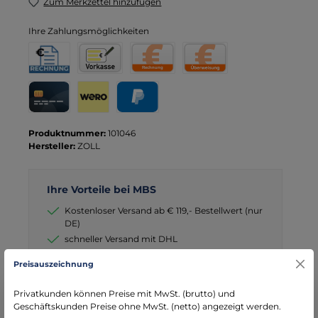
Zum Merkzettel hinzufügen
Ihre Zahlungsmöglichkeiten
Rechnung für Behörden
Vorkasse
Rechnung
Direktüberweisung
Kreditkarte
Wero
PayPal
Produktnummer:
101046
Hersteller:
ZOLL
Ihre Vorteile bei MBS
Kostenloser Versand ab € 119,- Bestellwert (nur
DE)
schneller Versand mit DHL
seit über 15 Jahren kompetenter Partner im
Preisauszeichnung
Bereich Notfallmedizin
Privatkunden können Preise mit MwSt. (brutto) und
Geschäftskunden Preise ohne MwSt. (netto) angezeigt werden.