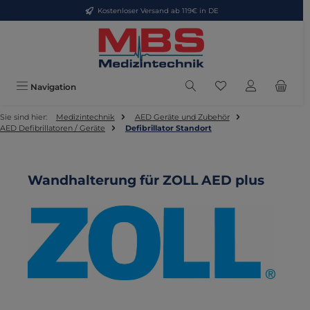
Kostenloser Versand ab 119€ in DE
Zum Hauptinhalt springen
Du hast 0 Produkte
Navigation
Sie sind hier:
Medizintechnik
AED Geräte und Zubehör
AED Defibrillatoren / Geräte
Defibrillator Standort
Wandhalterung für ZOLL AED plus