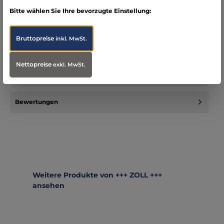
Bitte wählen Sie Ihre bevorzugte Einstellung:
Beschreibung
passende Wandhalterung für ZOLL AED plus Geräte
Bruttopreise
inkl. MwSt.
Infos zum Hersteller
Nettopreise
exkl. MwSt.
Folgende Infos zum Hersteller sind verfübar...
Mehr
Bewertungen
Produktgalerie überspringen
Weitere Produkte von +++ ZOLL +++
ansehen