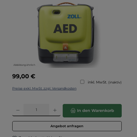
Bildergalerie überspringen
Abbildung ähnlich
Regulärer Preis:
99,00 €
inkl. MwSt.
(inaktiv)
Preise exkl. MwSt. zzgl. Versandkosten
Produkt Anzahl: Gib den gewünschten Wert ein oder benutze die Schaltflä
In den Warenkorb
Angebot anfragen