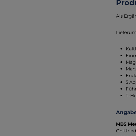
Prod
Als Ergä
Lieferum
Kalt
Einm
Magi
Magi
Endo
5 Aq
Führ
T-Ho
Angabe
MBS Med
Gottfrie