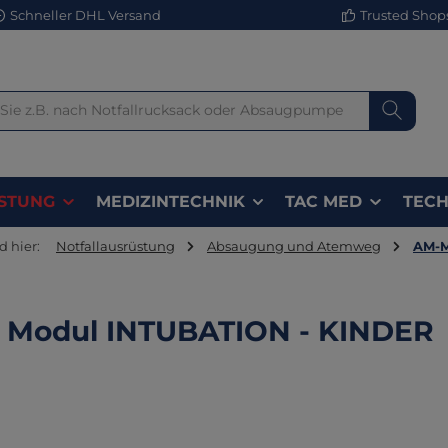
Schneller DHL Versand
Trusted Shops 
STUNG
MEDIZINTECHNIK
TAC MED
TECH
d hier:
Notfallausrüstung
Absaugung und Atemweg
AM-M
 Modul INTUBATION - KINDER
lerie überspringen