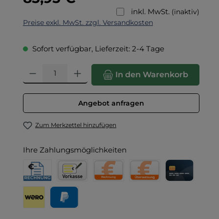
inkl. MwSt.
(inaktiv)
Preise exkl. MwSt. zzgl. Versandkosten
Sofort verfügbar, Lieferzeit: 2-4 Tage
Produkt Anzahl: Gib den gewünschten Wert ein oder benut
In den Warenkorb
Angebot anfragen
Zum Merkzettel hinzufügen
Ihre Zahlungsmöglichkeiten
Rechnung für Behörden
Vorkasse
Rechnung
Direktüberweisung
Kreditkarte
Wero
PayPal