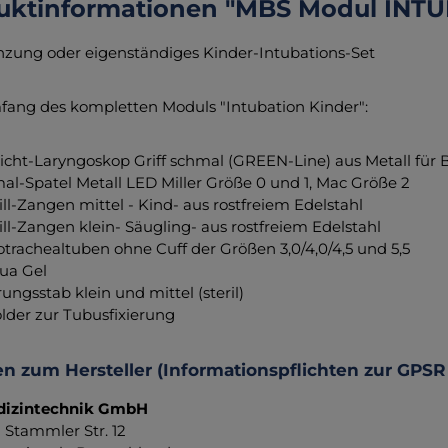
uktinformationen "MBS Modul INTU
nzung oder eigenständiges Kinder-Intubations-Set
fang des kompletten Moduls "Intubation Kinder":
licht-Laryngoskop Griff schmal (GREEN-Line) aus Metall für Ba
al-Spatel Metall LED Miller Größe 0 und 1, Mac Größe 2
ll-Zangen mittel - Kind- aus rostfreiem Edelstahl
ll-Zangen klein- Säugling- aus rostfreiem Edelstahl
trachealtuben ohne Cuff der Größen 3,0/4,0/4,5 und 5,5
ua Gel
ungsstab klein und mittel (steril)
lder zur Tubusfixierung
n zum Hersteller (Informationspflichten zur GPSR
izintechnik GmbH
d Stammler Str. 12