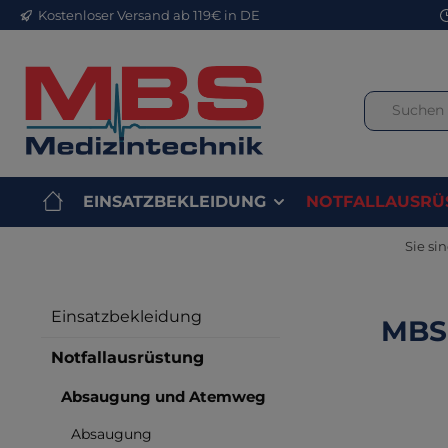
Kostenloser Versand ab 119€ in DE
m Hauptinhalt springen
Zur Suche springen
Zur Hauptnavigation springen
EINSATZBEKLEIDUNG
NOTFALLAUSRÜ
Sie sin
Einsatzbekleidung
MBS
Notfallausrüstung
Absaugung und Atemweg
Bilderga
Absaugung