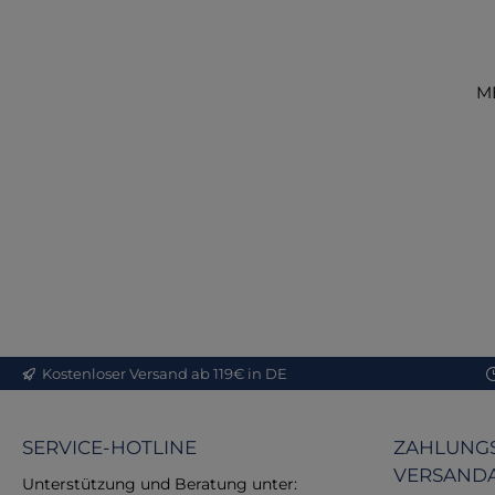
MB
Eig
Onl
Me
Kostenloser Versand ab 119€ in DE
in
MB
SERVICE-HOTLINE
ZAHLUNGS
Q
VERSAND
Unterstützung und Beratung unter: