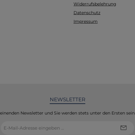
Schock 1 = Kammerfli
Widerrufsbelehrung
x Schockabgabe, kein 
Datenschutz
Fehlermeldung Elek
Kammerflimmern,
Impressum
Schockabgabe, kein Sc
Kammerflimmern,
Schockabgabe, kein Sc
keine Schockabgab
Kammerflimmern,
Schockabgabe, kein Sc
Kammerflimmern,
Schockabgabe, kein S
Fehlermeldung Elek
Kammerflimmern,
Schockabgabe, kein Sc
NEWSLETTER
Fehlermeldung
Kammerflimmern
Störsignal durch Be
heinenden Newsletter und Sie werden stets unter den Ersten sei
Schockabgabe, kein 
E-
schwache Batterie
Mail-
können noch einz