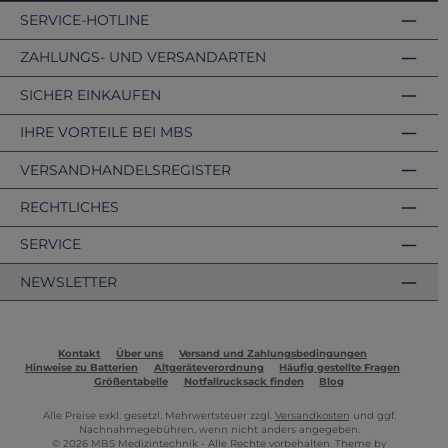
SERVICE-HOTLINE
ZAHLUNGS- UND VERSANDARTEN
SICHER EINKAUFEN
IHRE VORTEILE BEI MBS
VERSANDHANDELSREGISTER
RECHTLICHES
SERVICE
NEWSLETTER
Kontakt
Über uns
Versand und Zahlungsbedingungen
Hinweise zu Batterien
Altgeräteverordnung
Häufig gestellte Fragen
Größentabelle
Notfallrucksack finden
Blog
Alle Preise exkl. gesetzl. Mehrwertsteuer zzgl.
Versandkosten
und ggf.
Nachnahmegebühren, wenn nicht anders angegeben.
© 2026 MBS Medizintechnik - Alle Rechte vorbehalten. Theme by