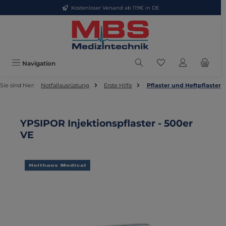
Kostenloser Versand ab 119€ in DE
Zum Hauptinhalt springen
Du hast 0 Produkte
Navigation
Sie sind hier:
Notfallausrüstung
Erste Hilfe
Pflaster und Heftpflaster
YPSIPOR Injektionspflaster - 500er
VE
Bildergalerie überspringen