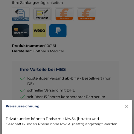
Ihre Zahlungsmöglichkeiten
Rechnung für Behörden
Vorkasse
Rechnung
Direktüberweisung
Kreditkarte
Wero
PayPal
Produktnummer:
100161
Hersteller:
Holthaus Medical
Ihre Vorteile bei MBS
Kostenloser Versand ab € 119,- Bestellwert (nur
DE)
schneller Versand mit DHL
seit über 15 Jahren kompetenter Partner im
Bereich Notfallmedizin
Preisauszeichnung
Privatkunden können Preise mit MwSt. (brutto) und
Geschäftskunden Preise ohne MwSt. (netto) angezeigt werden.