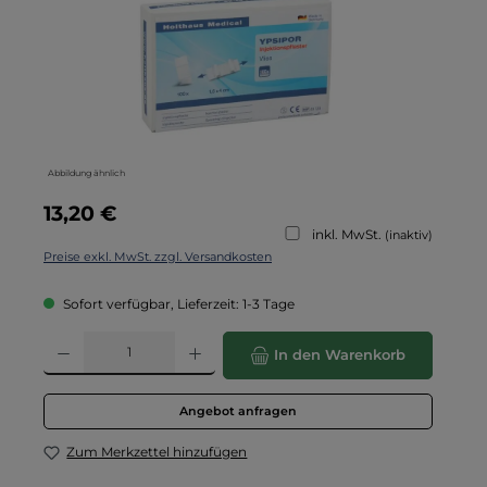
Abbildung ähnlich
Regulärer Preis:
13,20 €
inkl. MwSt.
(inaktiv)
Preise exkl. MwSt. zzgl. Versandkosten
Sofort verfügbar, Lieferzeit: 1-3 Tage
Produkt Anzahl: Gib den gewünschten Wert ein oder benutze die Schaltflä
In den Warenkorb
Angebot anfragen
Zum Merkzettel hinzufügen