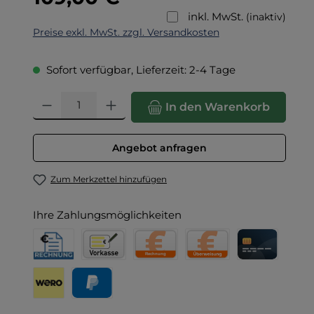
inkl. MwSt.
(inaktiv)
Preise exkl. MwSt. zzgl. Versandkosten
Sofort verfügbar, Lieferzeit: 2-4 Tage
Produkt Anzahl: Gib den gewünschten Wert ein oder benut
In den Warenkorb
Angebot anfragen
Zum Merkzettel hinzufügen
Ihre Zahlungsmöglichkeiten
Rechnung für Behörden
Vorkasse
Rechnung
Direktüberweisung
Kreditkarte
Wero
PayPal