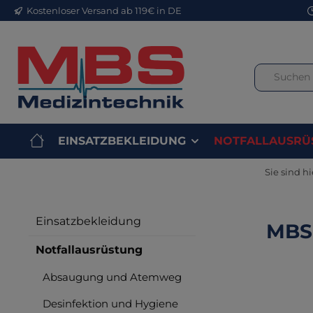
Kostenloser Versand ab 119€ in DE
m Hauptinhalt springen
Zur Suche springen
Zur Hauptnavigation springen
EINSATZBEKLEIDUNG
NOTFALLAUSRÜ
Sie sind hi
Einsatzbekleidung
MBS 
Notfallausrüstung
Absaugung und Atemweg
Bilderga
Desinfektion und Hygiene