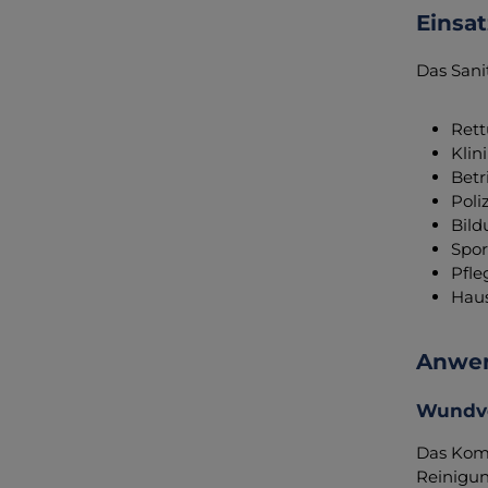
Einsa
Das Sani
Rett
Klin
Betr
Poli
Bild
Spor
Pfle
Haus
Anwen
Wundve
Das Komp
Reinigu