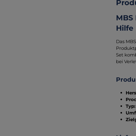
Prod
MBS 
Hilfe
Das MBS 
Produktp
Set komb
bei Verl
Produ
Hers
Pro
Typ:
Umf
Ziel