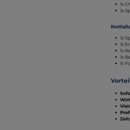
1x C
1x S
Notfal
1x S
1x E
1x R
1x B
1x F
Vortei
Sofo
Wirt
Viel
Prof
Zeit