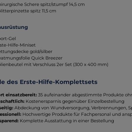
hirurgische Schere spitz/stumpf 14,5 cm
plitterpinzette spitz 11,5 cm
lausrüstung
port-Gel
rste-Hilfe-Miniset
ettungsdecke gold/silber
eatmungsfolie Quick Breezer
olienbeutel mit Verschluss 2er Set (300 x 400 mm)
le des Erste-Hilfe-Komplettsets
rt einsatzbereit:
35 aufeinander abgestimmte Produkte ohn
schaftlich:
Kostenersparnis gegenüber Einzelbestellung
seitig:
Abdeckung von Wundversorgung, Verbrennungen, Spor
essionell:
Hochwertige Produkte für Fachpersonal und an
sparend:
Komplette Ausstattung in einer Bestellung