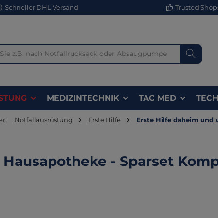
Schneller DHL Versand
Trusted Shops 
STUNG
MEDIZINTECHNIK
TAC MED
TECH
er:
Notfallausrüstung
Erste Hilfe
Erste Hilfe daheim und
Hausapotheke - Sparset Komp
lerie überspringen