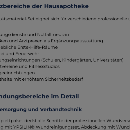
tzbereiche der Hausapotheke
tätsmaterial-Set eignet sich für verschiedene professionelle
ungsdienste und Notfallmedizin
iken und Arztpraxen als Ergänzungsausstattung
iebliche Erste-Hilfe-Räume
zei und Feuerwehr
ungseinrichtungen (Schulen, Kindergärten, Universitäten)
tvereine und Fitnessstudios
geeinrichtungen
halte mit erhöhtem Sicherheitsbedarf
dungsbereiche im Detail
rsorgung und Verbandtechnik
lettpaket deckt alle Schritte der professionellen Wundvers
ng mit YPSILIN® Wundreinigungsset, Abdeckung mit Wund