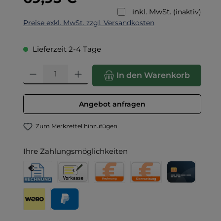
inkl. MwSt.
(inaktiv)
Preise exkl. MwSt. zzgl. Versandkosten
Lieferzeit 2-4 Tage
Produkt Anzahl: Gib den gewünschten Wert ein oder benut
In den Warenkorb
Angebot anfragen
Zum Merkzettel hinzufügen
Ihre Zahlungsmöglichkeiten
Rechnung für Behörden
Vorkasse
Rechnung
Direktüberweisung
Kreditkarte
Wero
PayPal