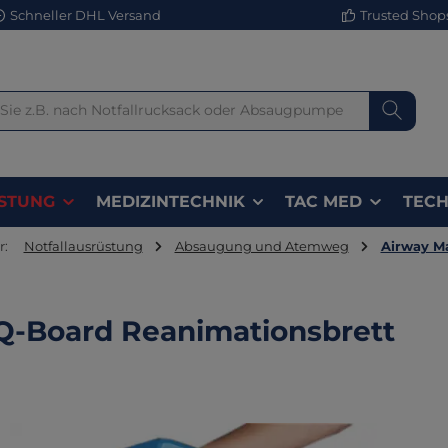
Schneller DHL Versand
Trusted Shops 
STUNG
MEDIZINTECHNIK
TAC MED
TECH
r:
Notfallausrüstung
Absaugung und Atemweg
Airway M
-Board Reanimationsbrett
lerie überspringen