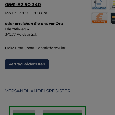
0561-82 50 340
Re
Pr
Rechnung fü
Vor
Mo-Fr, 09:00 - 15:00 Uhr
Hi
u
oder erreichen Sie uns vor Ort:
Direktüberw
Kr
Diemelweg 4
34277 Fuldabrück
Oder über unser
Kontaktformular
.
Vertrag widerrufen
VERSANDHANDELSREGISTER