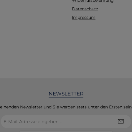
Widerrufsbelehrung
erhöht.Hochwertiges M
Datenschutz
Der Griff ist aus pfleg
und robustem Mate
Impressum
gefertigt, das eine
Lebensdauer
gewährleistet.Innov
FunktionenKompatibili
Batteriegriff ist mit
Laryngoskopspateln 
7376 (Grüner Stan
kompatibel, was eine 
Anwendung ermöglich
Out Feature: Bei abn
Batterieladung wir
NEWSLETTER
Helligkeit der LED stu
reduziert, sodass der
rechtzeitig auf e
heinenden Newsletter und Sie werden stets unter den Ersten sei
Batteriewechsel hing
E-
wird.Schnelle
Mail-
Einsatzbereitschaft
Adresse