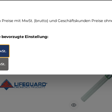
95283-0
voprax.de
Preise mit MwSt. (brutto) und Geschäftskunden Preise ohne
e bevorzugte Einstellung:
ktgalerie überspringen
tere Produkte von +++ LIFEGUARD EMERGENCY
wSt.
wSt.