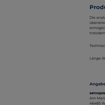
Prod
Die anat
überstre
ermöglic
trotzdem
Technis
Länge: 
Angabe
servopr
Am Mari
46485 We