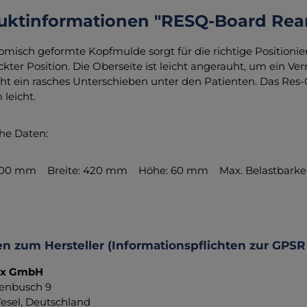
uktinformationen "RESQ-Board Rea
omisch geformte Kopfmulde sorgt für die richtige Positioni
ckter Position. Die Oberseite ist leicht angerauht, um ein Ve
ht ein rasches Unterschieben unter den Patienten. Das Res-Q
 leicht.
che Daten:
600 mm Breite: 420 mm Höhe: 60 mm Max. Belastbarkeit
n zum Hersteller (Informationspflichten zur GPSR
ax GmbH
enbusch 9
sel, Deutschland