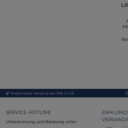
L
PR
No
EM
st
en
ei
Kostenloser Versand ab 119€ in DE
de
in
SERVICE-HOTLINE
ZAHLUNGS
VERSAND
Fun
Unterstützung und Beratung unter:
E