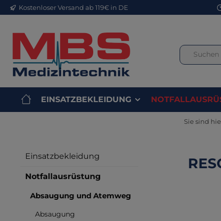
Kostenloser Versand ab 119€ in DE
m Hauptinhalt springen
Zur Suche springen
Zur Hauptnavigation springen
EINSATZBEKLEIDUNG
NOTFALLAUSRÜ
Sie sind hie
Einsatzbekleidung
RESQ
Notfallausrüstung
Absaugung und Atemweg
Bilderga
Absaugung