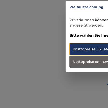
+49 281 
Preisauszeichnung
info@ser
Privatkunden können 
angezeigt werden.
Bitte wählen Sie Ihr
Produ
Wei
Bruttopreise
inkl. M
Nettopreise
exkl. M