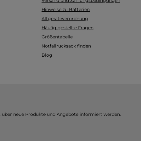
Versand und Zahlungsbedingungen
aterial:
Hinweise zu Batterien
eleichtem
rial
Altgeräteverordnung
 lange
Häufig gestellte Fragen
Größentabelle
ative
tät: Der
Notfallrucksack finden
 allen
Blog
nach ISO
dard)
flexible
t.Fade-
ehmender
d die
fenweise
 Anwender
inen
n, über neue Produkte und Angebote informiert werden.
ewiesen
: Ein