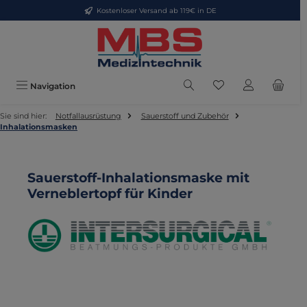
Kostenloser Versand ab 119€ in DE
Zum Hauptinhalt springen
Du hast 0 Produkte
Navigation
Sie sind hier:
Notfallausrüstung
Sauerstoff und Zubehör
Inhalationsmasken
Sauerstoff-Inhalationsmaske mit
Verneblertopf für Kinder
Bildergalerie überspringen