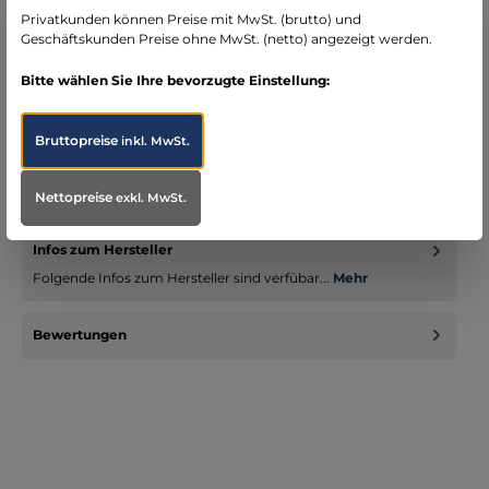
Privatkunden können Preise mit MwSt. (brutto) und
Geschäftskunden Preise ohne MwSt. (netto) angezeigt werden.
Bitte wählen Sie Ihre bevorzugte Einstellung:
Beschreibung
Bruttopreise
inkl. MwSt.
Das Vernebler-Set wurde in Hinblick auf die Handhabung
besonders patientenfreundlich konstruiert.
Gummibandfixierung und Na…
Mehr
Nettopreise
exkl. MwSt.
Infos zum Hersteller
Folgende Infos zum Hersteller sind verfübar...
Mehr
Bewertungen