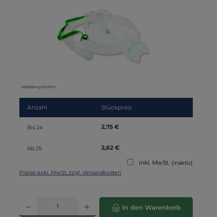
Abbildung ähnlich
Anzahl
Stückpreis
2,75 €
Bis
24
2,62 €
Ab
25
inkl. MwSt.
(inaktiv)
Preise exkl. MwSt. zzgl. Versandkosten
Produkt Anzahl: Gib den gewünschten Wert ein oder benutze die Schaltflä
In den Warenkorb