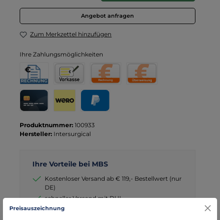
Angebot anfragen
Zum Merkzettel hinzufügen
Ihre Zahlungsmöglichkeiten
Rechnung für Behörden
Vorkasse
Rechnung
Direktüberweisung
Kreditkarte
Wero
PayPal
Produktnummer:
100933
Hersteller:
Intersurgical
Ihre Vorteile bei MBS
Kostenloser Versand ab € 119,- Bestellwert (nur
DE)
schneller Versand mit DHL
Preisauszeichnung
seit über 15 Jahren kompetenter Partner im
Bereich Notfallmedizin