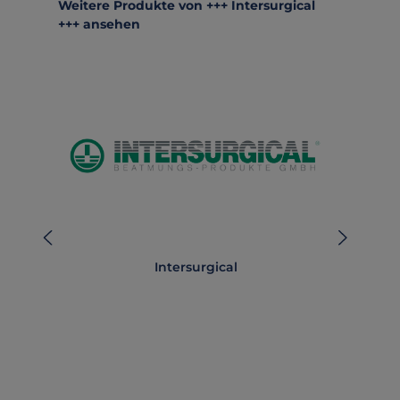
Produktgalerie überspringen
Weitere Produkte von +++ Intersurgical
+++ ansehen
Intersurgical
i