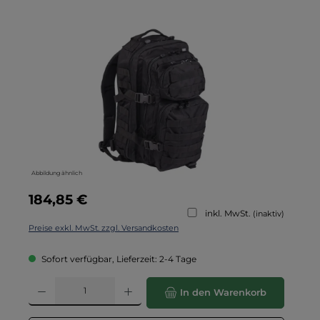
Bildergalerie überspringen
Abbildung ähnlich
Regulärer Preis:
184,85 €
inkl. MwSt.
(inaktiv)
Preise exkl. MwSt. zzgl. Versandkosten
Sofort verfügbar, Lieferzeit: 2-4 Tage
Produkt Anzahl: Gib den gewünschten Wert ein oder benutze die Schaltflä
In den Warenkorb