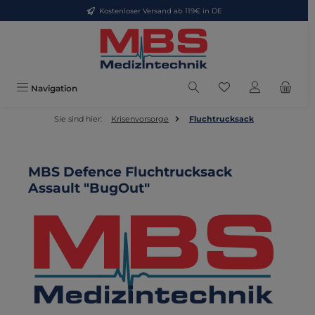
Kostenloser Versand ab 119€ in DE
Zum Hauptinhalt springen
Du hast 0 Produkte
Navigation
Sie sind hier:
Krisenvorsorge
Fluchtrucksack
MBS Defence Fluchtrucksack
Assault "BugOut"