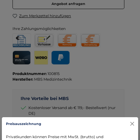
Angebot anfragen
Zum Merkzettel hinzufügen
Ihre Zahlungsmöglichkeiten
Rechnung für Behörden
Vorkasse
Rechnung
Direktüberweisung
Kreditkarte
Wero
PayPal
Produktnummer:
100815
Hersteller:
MBS Medizintechnik
Ihre Vorteile bei MBS
Kostenloser Versand ab € 119,- Bestellwert (nur
DE)
schneller Versand mit DHL
Preisauszeichnung
seit über 15 Jahren kompetenter Partner im
Bereich Notfallmedizin
Privatkunden können Preise mit MwSt. (brutto) und