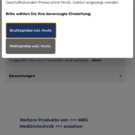
Geschäftskunden Preise ohne MwSt. (netto) angezeigt werden.
Bitte wählen Sie Ihre bevorzugte Einstellung:
Beschreibung
Bruttopreise
inkl. MwSt.
MBS Defence Fluchtrucksack Assault "BugOut"
Nettopreise
exkl. MwSt.
Infos zum Hersteller
Folgende Infos zum Hersteller sind verfübar...
Mehr
Bewertungen
Produktgalerie überspringen
Weitere Produkte von +++ MBS
Medizintechnik +++ ansehen