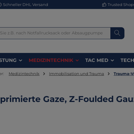
Schneller DHL Versand
Trusted Shops 
STUNG
MEDIZINTECHNIK
TAC MED
TECH
er:
Medizintechnik
Immobilisation und Trauma
Trauma-V
rimierte Gaze, Z-Foulded Gauze
lerie überspringen