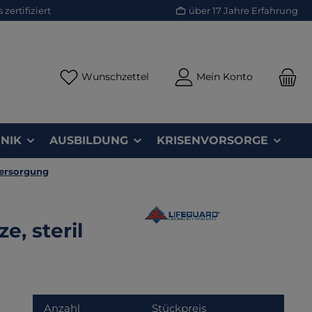
zertifiziert
über 17 Jahre Erfahrung
Du hast 0 Produkte auf dem Merk
Wunschzettel
Mein Konto
NIK
AUSBILDUNG
KRISENVORSORGE
ersorgung
, steril
Anzahl
Stückpreis