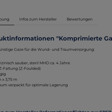
ibung
Infos zum Hersteller
Bewertungen
ktinformationen "Komprimierte Gaze
nstige Gaze für die Wund- und Traumversorgung:
zinisch sauber, steril MHD ca. 4 Jahre
Z-Faltung (Z-Foulded)
gig
 x 3,75 m
um verpackt für optimale Lagerung