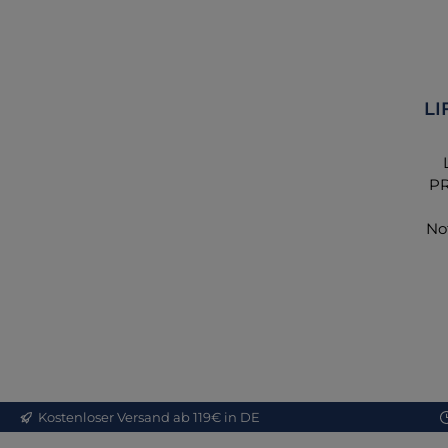
L
PR
No
EM
st
en
ei
Kostenloser Versand ab 119€ in DE
de