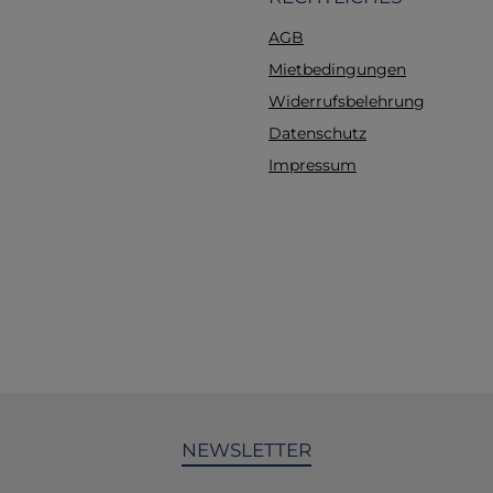
rutschfeste Oberfläche 
AGB
einen sicheren Halt 
der Anwendung, wa
Mietbedingungen
Benutzerfreundlic
Widerrufsbelehrung
erhöht.Hochwertiges M
Datenschutz
Der Griff ist aus pfleg
und robustem Mate
Impressum
gefertigt, das eine
Lebensdauer
gewährleistet.Innov
FunktionenKompatibili
Batteriegriff ist mit
Laryngoskopspateln 
7376 (Grüner Stan
kompatibel, was eine 
Anwendung ermöglich
Out Feature: Bei abn
Batterieladung wir
NEWSLETTER
Helligkeit der LED stu
reduziert, sodass der