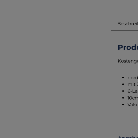
Beschre
Produ
Kostengü
medi
mit 
6-La
10cm
Vaku