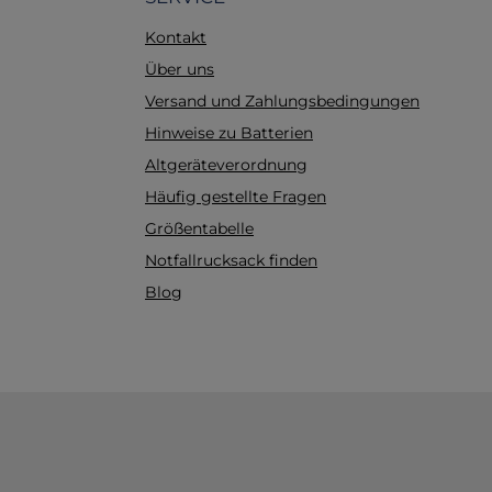
sorgt für
Kontakt
während
s die
Über uns
hkeit
Versand und Zahlungsbedingungen
aterial:
Hinweise zu Batterien
eleichtem
rial
Altgeräteverordnung
 lange
Häufig gestellte Fragen
Größentabelle
ative
tät: Der
Notfallrucksack finden
 allen
Blog
nach ISO
dard)
flexible
t.Fade-
ehmender
d die
fenweise
 Anwender