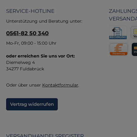
in
SERVICE-HOTLINE
ZAHLUNGS
VERSAND
Fun
Unterstützung und Beratung unter:
E
0561-82 50 340
Re
Pr
Rechnung fü
Vor
Mo-Fr, 09:00 - 15:00 Uhr
Hi
u
oder erreichen Sie uns vor Ort:
Direktüberw
Kr
Diemelweg 4
34277 Fuldabrück
Oder über unser
Kontaktformular
.
Vertrag widerrufen
VERSANDHANDELSREGISTER