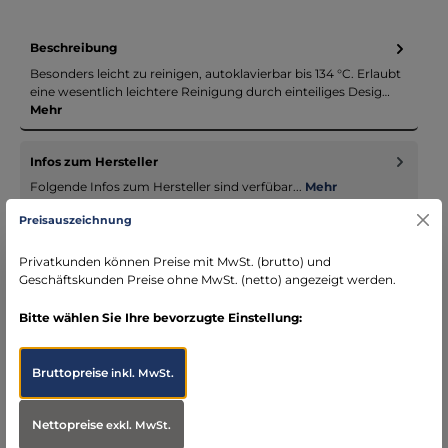
Beschreibung
Besonders leicht zu reinigen, autoklavierbar bis 134 °C. Erlaubt
eine wesentlich leichtere Reinigung durch einteiliges Desig…
Mehr
Infos zum Hersteller
Folgende Infos zum Hersteller sind verfübar...
Mehr
Preisauszeichnung
Bewertungen
Privatkunden können Preise mit MwSt. (brutto) und
Geschäftskunden Preise ohne MwSt. (netto) angezeigt werden.
Bitte wählen Sie Ihre bevorzugte Einstellung:
Bruttopreise
inkl. MwSt.
Produktgalerie überspringen
Accessory Items
Nettopreise
exkl. MwSt.