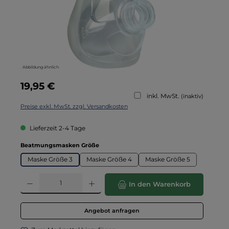
Abbildung ähnlich
Regulärer Preis:
19,95 €
inkl. MwSt.
(inaktiv)
Preise exkl. MwSt. zzgl. Versandkosten
Lieferzeit 2-4 Tage
auswählen
Beatmungsmasken Größe
Maske Größe 3
Maske Größe 4
Maske Größe 5
Produkt Anzahl: Gib den gewünschten Wert ein oder benutze die Schaltflä
In den Warenkorb
Angebot anfragen