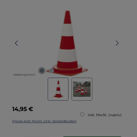
Bildergalerie überspringen
Abbildung ähnlich
Regulärer Preis:
14,95 €
inkl. MwSt.
(inaktiv)
Preise exkl. MwSt. zzgl. Versandkosten