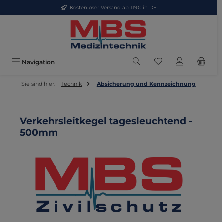
Kostenloser Versand ab 119€ in DE
Zum Hauptinhalt springen
Du hast 0 Produkte
Navigation
Sie sind hier:
Technik
Absicherung und Kennzeichnung
Verkehrsleitkegel tagesleuchtend -
500mm