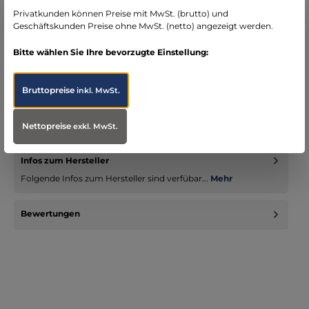
seit über 15 Jahren kompetenter Partner im
Privatkunden können Preise mit MwSt. (brutto) und
Bereich Notfallmedizin
Geschäftskunden Preise ohne MwSt. (netto) angezeigt werden.
Bitte wählen Sie Ihre bevorzugte Einstellung:
Bruttopreise
inkl. MwSt.
Beschreibung
a
Nettopreise
exkl. MwSt.
Infos zum Hersteller
Folgende Infos zum Hersteller sind verfübar...
Mehr
Bewertungen