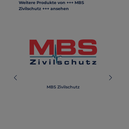
Produktgalerie überspringen
Weitere Produkte von +++ MBS
Zivilschutz +++ ansehen
MBS Zivilschutz