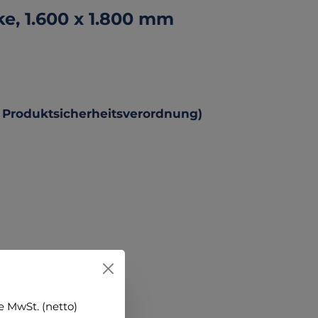
e, 1.600 x 1.800 mm
 Produktsicherheitsverordnung)
hen
 MwSt. (netto)