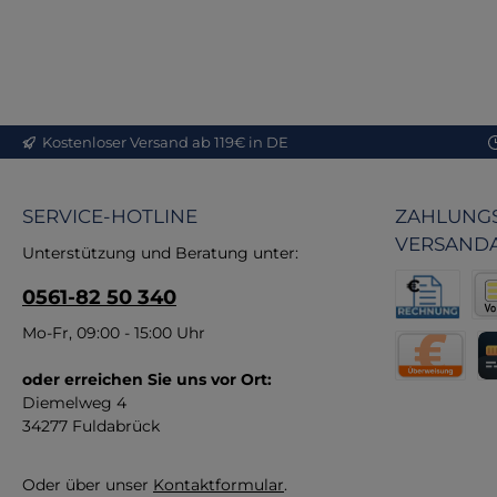
we
Ka
st
Kostenloser Versand ab 119€ in DE
SERVICE-HOTLINE
ZAHLUNGS
VERSAND
Unterstützung und Beratung unter:
0561-82 50 340
Rechnung fü
Vor
Mo-Fr, 09:00 - 15:00 Uhr
oder erreichen Sie uns vor Ort:
Direktüberw
Kr
Diemelweg 4
34277 Fuldabrück
Oder über unser
Kontaktformular
.