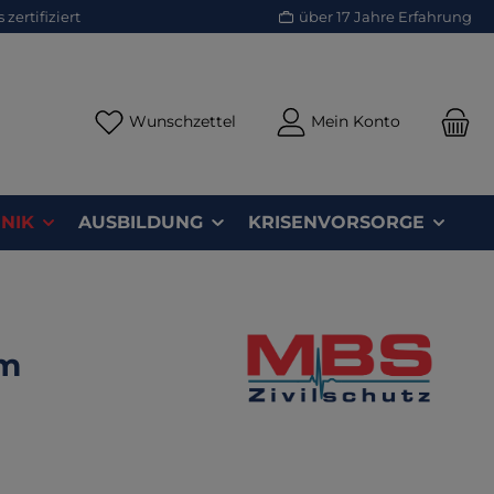
zertifiziert
über 17 Jahre Erfahrung
Du hast 0 Produkte auf dem Merk
Wunschzettel
Mein Konto
NIK
AUSBILDUNG
KRISENVORSORGE
mm