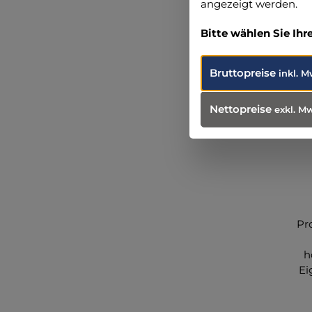
angezeigt werden.
Bitte wählen Sie Ihr
Bruttopreise
inkl. M
Nettopreise
exkl. M
Pr
h
Ei
na
H