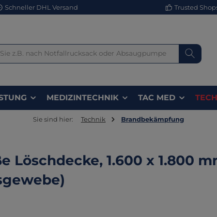
Schneller DHL Versand
Trusted Shops 
STUNG
MEDIZINTECHNIK
TAC MED
TECH
Sie sind hier:
Technik
Brandbekämpfung
e Löschdecke, 1.600 x 1.800 
sgewebe)