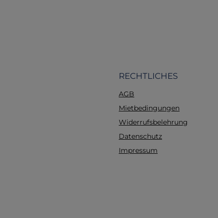
lebensbedrohlic
Unterkühlung effek
verhindern. Mit e
Materialstärke von 28 
robust genug, um ex
Wetterbedingun
standzuhalten, bleibt 
RECHTLICHES
nur 326 g extrem lei
AGB
kompakt verstaubar
eingearbeiteten Met
Mietbedingungen
ermöglichen einen sc
Widerrufsbelehrung
und stabilen Aufbau a
Datenschutz
oder Tarp mithilfe
mitgelieferten 6 Meter
Impressum
und den Heringen. 
schnelle Notunterku
einer Suchaktion,
Wetterschutz bei 
Massenanfall von Ver
(MANV) oder als pers