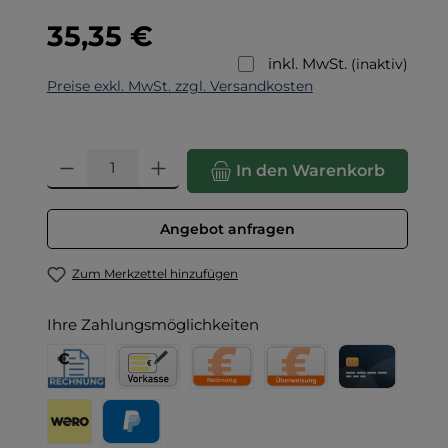
Regulärer Preis:
35,35 €
inkl. MwSt.
(inaktiv)
Preise exkl. MwSt. zzgl. Versandkosten
Produkt Anzahl: Gib den gewünschten Wert ein oder benut
In den Warenkorb
Angebot anfragen
Zum Merkzettel hinzufügen
Ihre Zahlungsmöglichkeiten
Rechnung für Behörden
Vorkasse
Rechnung
Direktüberweisung
Kreditkarte