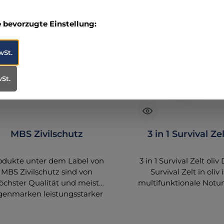
e bevorzugte Einstellung:
wSt.
wSt.
MBS Zivilschutz
3 in 1 Survival Zel
odukte unter dem Label von
3 in 1 Survival Zelt oliv 
MBS Zivilschutz sind von
Survival Zelt in oliv 
öchster Qualität und meist
multifunktionale Notu
genmarken leistungsstarker
für extreme Beding
tionaler und internationaler
Konzipiert für d
ersteller und Großhändler,
professionellen Eins