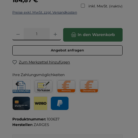
inkl. MwSt.
(inaktiv)
Preise exkl. MwSt. zzgl. Versandkosten
Produkt Anzahl: Gib den gewünschten Wert ein oder benutze die Schaltflä
In den Warenkorb
Angebot anfragen
Zum Merkzettel hinzufügen
Ihre Zahlungsmöglichkeiten
Rechnung für Behörden
Vorkasse
Rechnung
Direktüberweisung
Kreditkarte
Wero
PayPal
Produktnummer:
100637
Hersteller:
ZARGES