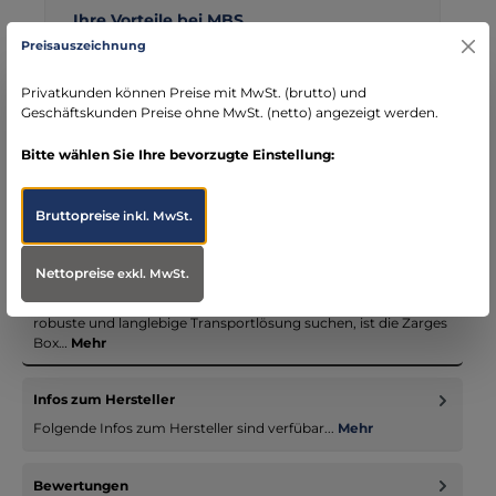
Ihre Vorteile bei MBS
Preisauszeichnung
Kostenloser Versand ab € 119,- Bestellwert (nur
DE)
Privatkunden können Preise mit MwSt. (brutto) und
schneller Versand mit DHL
Geschäftskunden Preise ohne MwSt. (netto) angezeigt werden.
seit über 15 Jahren kompetenter Partner im
Bereich Notfallmedizin
Bitte wählen Sie Ihre bevorzugte Einstellung:
Bruttopreise
inkl. MwSt.
Nettopreise
Beschreibung
exkl. MwSt.
Zarges Box Aluminium Box - 60 L, 'Mini Plus' Wenn Sie eine
robuste und langlebige Transportlösung suchen, ist die Zarges
Box…
Mehr
Infos zum Hersteller
Folgende Infos zum Hersteller sind verfübar...
Mehr
Bewertungen