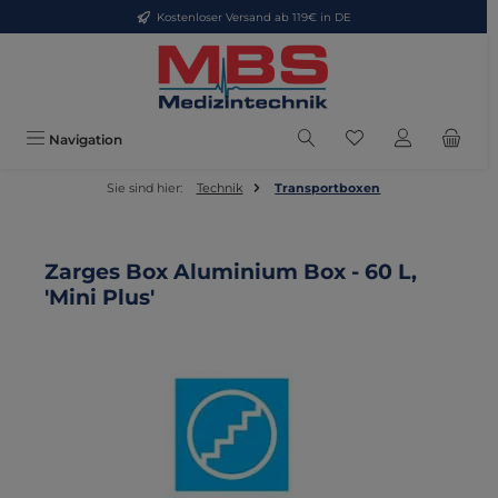
Kostenloser Versand ab 119€ in DE
Zum Hauptinhalt springen
Du hast 0 Produkte
Navigation
Sie sind hier:
Technik
Transportboxen
Zarges Box Aluminium Box - 60 L,
'Mini Plus'