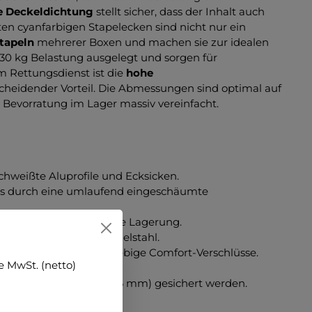
 Deckeldichtung
stellt sicher, dass der Inhalt auch
en cyanfarbigen Stapelecken sind nicht nur ein
Stapeln
mehrerer Boxen und machen sie zur idealen
 30 kg Belastung ausgelegt und sorgen für
m Rettungsdienst ist die
hohe
scheidender Vorteil. Die Abmessungen sind optimal auf
er Bevorratung im Lager massiv vereinfacht.
chweißte Aluprofile und Ecksicken.
lts durch eine umlaufend eingeschäumte
tstoff (cyan) für sichere Lagerung.
 Beschlagteilen aus Edelstahl.
g belastbar) und langlebige Comfort-Verschlüsse.
 MwSt. (netto)
141.
 Vorhängeschloss (bis 6 mm) gesichert werden.