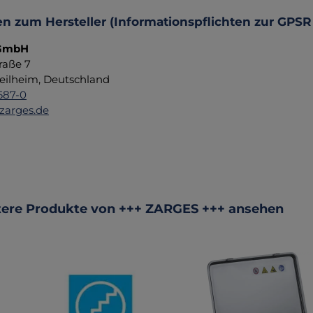
n zum Hersteller (Informationspflichten zur GPSR
 GmbH
raße 7
eilheim, Deutschland
687-0
zarges.de
ktgalerie überspringen
ere Produkte von +++ ZARGES +++ ansehen