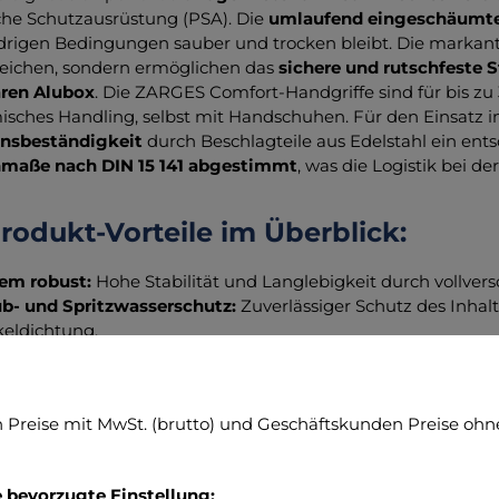
che Schutzausrüstung (PSA). Die
umlaufend eingeschäumte
drigen Bedingungen sauber und trocken bleibt. Die markant
eichen, sondern ermöglichen das
sichere und rutschfeste 
aren Alubox
. Die ZARGES Comfort-Handgriffe sind für bis zu
sches Handling, selbst mit Handschuhen. Für den Einsatz i
onsbeständigkeit
durch Beschlagteile aus Edelstahl ein ent
nmaße nach DIN 15 141 abgestimmt
, was die Logistik bei d
rodukt-Vorteile im Überblick:
em robust:
Hohe Stabilität und Langlebigkeit durch vollvers
b- und Spritzwasserschutz:
Zuverlässiger Schutz des Inha
eldichtung.
er stapelbar:
Rutschfeste Stapelecken aus schlagfestem Kuns
 Korrosionsbeständigkeit:
Ideal für den Außeneinsatz dank
onomisches Handling:
ZARGES Comfort-Handgriffe (bis 30 k
Preise mit MwSt. (brutto) und Geschäftskunden Preise ohne
stik-Optimiert:
Abgestimmt auf Palettenmaße nach DIN 15 
erbar:
Verschlüsse können durch Steckschloss, Plomben oder
e bevorzugte Einstellung: