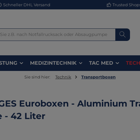
Schneller DHL Versand
Trusted Shops 
STUNG
MEDIZINTECHNIK
TAC MED
TECH
Sie sind hier:
Technik
Transportboxen
ES Euroboxen - Aluminium Tr
 - 42 Liter