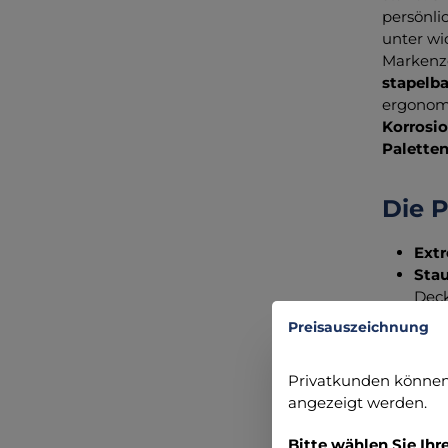
persönli
unter wi
Markenz
stapelb
ergonomi
Korrosi
Palette
Die P
Extr
Stau
Deck
Sich
Preisauszeichnung
Hohe
Erg
Privatkunden können 
Logi
angezeigt werden.
Sich
Bitte wählen Sie Ihr