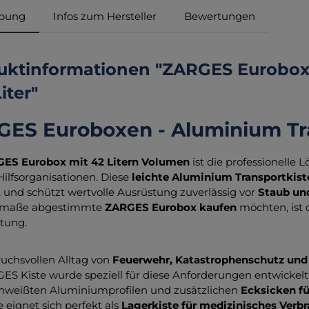
ibung
Infos zum Hersteller
Bewertungen
uktinformationen "ZARGES Euroboxe
iter"
ES Euroboxen - Aluminium Tran
ES Eurobox mit 42 Litern Volumen
ist die professionelle
Hilfsorganisationen. Diese
leichte Aluminium Transportkist
ät und schützt wertvolle Ausrüstung zuverlässig vor
Staub un
nmaße abgestimmte
ZARGES Eurobox kaufen
möchten, ist 
tung.
uchsvollen Alltag von
Feuerwehr, Katastrophenschutz und
ES Kiste wurde speziell für diese Anforderungen entwickel
chweißten Aluminiumprofilen und zusätzlichen
Ecksicken fü
e eignet sich perfekt als
Lagerkiste für medizinisches Verb