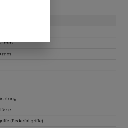
50 mm
20 mm
ichtung
lüsse
fe (Federfallgriffe)