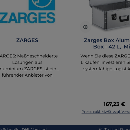
ZARGES
Zarges Box Alum
Box - 42 L, 'Mi
ARGES: Maßgeschneiderte
Wenn Sie diese ZARGE
Lösungen aus
L kaufen, investieren Si
Aluminium ZARGES ist ein
systemfähige Logisti
führender Anbieter von
Sie ist ideal für die stru
Aluminiumlösungen, die in
platzsparende Lager
hlreichen industriellen und
den sicheren Transp
ewerblichen Anwendungen
Medical-Equipmen
zum Einsatz kommen. Mit
Fahrzeugen, Wache
Regulärer 
167,23 €
einem starken Fokus auf
Lagersystemen konzi
In den Waren
Preise exkl. MwSt. zzgl. Ve
Qualität und Innovation
Ausführliche Beschrei
twickelt ZARGES Produkte,
Logistikvorteile Die
 Robustheit, Leichtigkeit und
Box 'Mini' ist mehr als
Schneller DHL Versand
Trusted Shops 