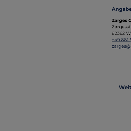
Angabe
Zarges
Zargesst
82362 W
+49 881 
zarges@
Produ
Weit