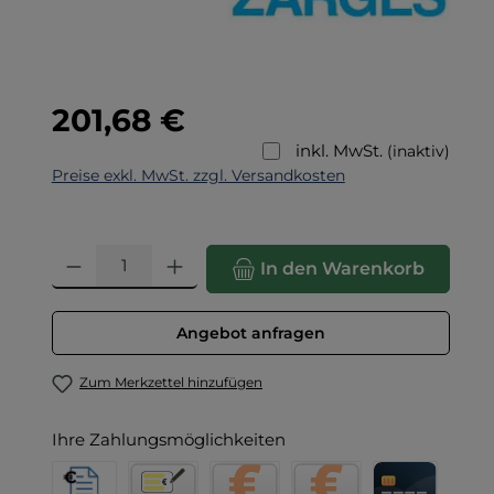
Regulärer Preis:
201,68 €
inkl. MwSt.
(inaktiv)
Preise exkl. MwSt. zzgl. Versandkosten
Produkt Anzahl: Gib den gewünschten Wert ein oder benut
In den Warenkorb
Angebot anfragen
Zum Merkzettel hinzufügen
Ihre Zahlungsmöglichkeiten