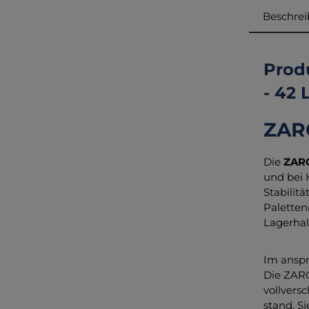
Beschre
Prod
- 42 L
ZARG
Die
ZARG
und bei 
Stabilit
Palette
Lagerhal
Im anspr
Die ZARG
vollvers
stand. Si