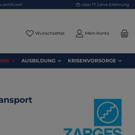
zertifiziert
über 17 Jahre Erfahrung
Du hast 0 Produkte auf dem Merk
Wunschzettel
Mein Konto
NIK
AUSBILDUNG
KRISENVORSORGE
ansport