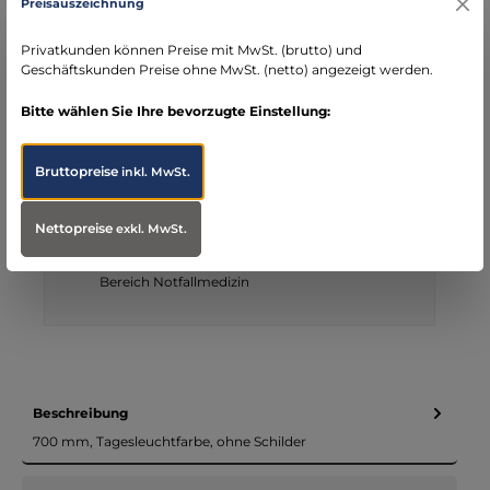
Preisauszeichnung
Rechnung für Behörden
Vorkasse
Rechnung
Direktüberweisung
Privatkunden können Preise mit MwSt. (brutto) und
Geschäftskunden Preise ohne MwSt. (netto) angezeigt werden.
Kreditkarte
Wero
PayPal
Produktnummer:
100567
Bitte wählen Sie Ihre bevorzugte Einstellung:
Ihre Vorteile bei MBS
Bruttopreise
inkl. MwSt.
Kostenloser Versand ab € 119,- Bestellwert (nur
DE)
Nettopreise
exkl. MwSt.
schneller Versand mit DHL
seit über 15 Jahren kompetenter Partner im
Bereich Notfallmedizin
Beschreibung
700 mm, Tagesleuchtfarbe, ohne Schilder