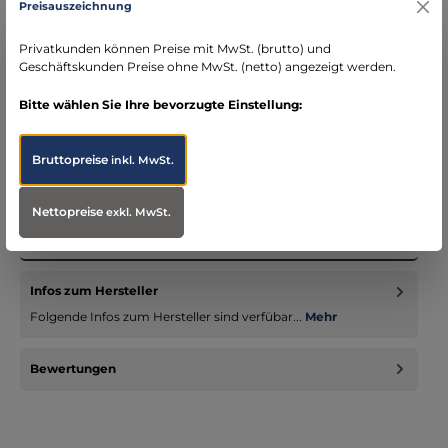
Preisauszeichnung
schneller Versand mit DHL
seit über 15 Jahren kompetenter Partner im
Privatkunden können Preise mit MwSt. (brutto) und
Bereich Notfallmedizin
Geschäftskunden Preise ohne MwSt. (netto) angezeigt werden.
Bitte wählen Sie Ihre bevorzugte Einstellung:
Bruttopreise
inkl. MwSt.
Beschreibung
Qualitativ hochwertige und preiswerte Halogen-
Nettopreise
exkl. MwSt.
Einsatzscheinwerfer mit Modifikationen für den Feuerwehr-
und Rettungsbereich.…
Mehr
Infos zum Hersteller
Folgende Infos zum Hersteller sind verfübar...
Mehr
Bewertungen