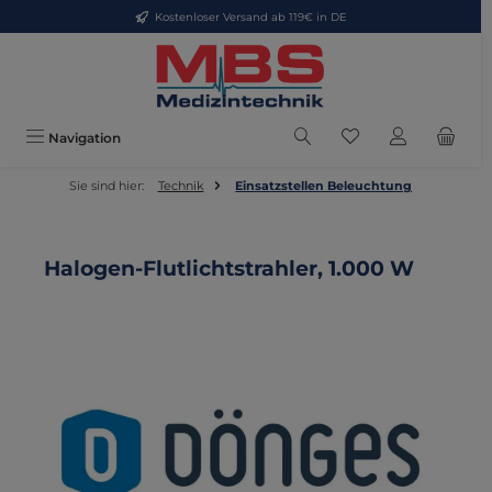
Kostenloser Versand ab 119€ in DE
Zum Hauptinhalt springen
Du hast 0 Produkte
Navigation
Sie sind hier:
Technik
Einsatzstellen Beleuchtung
Halogen-Flutlichtstrahler, 1.000 W