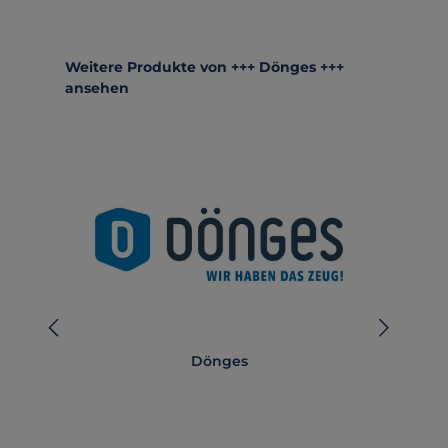
Produktgalerie überspringen
Weitere Produkte von +++ Dönges +++
ansehen
Dönges
Dön