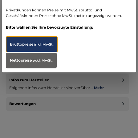
seit über 15 Jahren kompetenter Partner im
Bereich Notfallmedizin
Privatkunden können Preise mit MwSt. (brutto) und
Geschäftskunden Preise ohne MwSt. (netto) angezeigt werden.
Bitte wählen Sie Ihre bevorzugte Einstellung:
Bruttopreise
Beschreibung
inkl. MwSt.
JETZT NEU - der EMS One Notfallrucksack ist in der 2.0 Version
zurück! - jetzt in rot, blau und tagesleuchtgelb erhältlich R…
Nettopreise
exkl. MwSt.
Mehr
Infos zum Hersteller
Folgende Infos zum Hersteller sind verfübar...
Mehr
Bewertungen