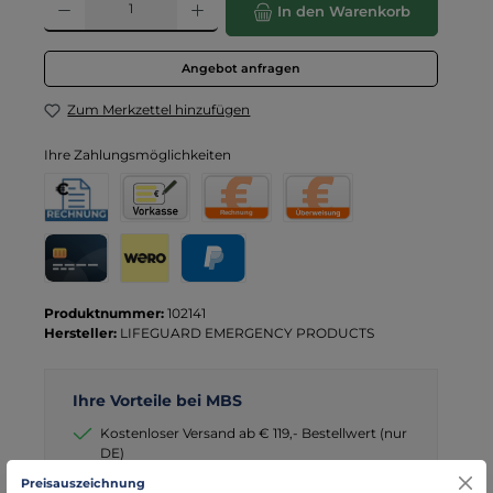
In den Warenkorb
Angebot anfragen
Zum Merkzettel hinzufügen
Ihre Zahlungsmöglichkeiten
Rechnung für Behörden
Vorkasse
Rechnung
Direktüberweisung
Kreditkarte
Wero
PayPal
Produktnummer:
102141
Hersteller:
LIFEGUARD EMERGENCY PRODUCTS
Ihre Vorteile bei MBS
Kostenloser Versand ab € 119,- Bestellwert (nur
DE)
schneller Versand mit DHL
Preisauszeichnung