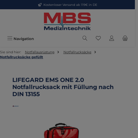
Kostenloser Versand ab 119€ in DE
Zum Hauptinhalt springen
Du hast 0 Produkte
Navigation
Sie sind hier:
Notfallausrüstung
Notfallrucksäcke
Notfallrucksäcke gefüllt
LIFEGARD EMS ONE 2.0
Notfallrucksack mit Füllung nach
DIN 13155
Bildergalerie überspringen