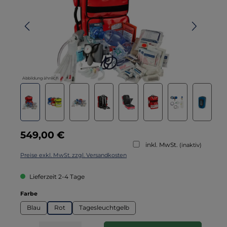
Abbildung ähnlich
Regulärer Preis:
549,00 €
inkl. MwSt.
(inaktiv)
Preise exkl. MwSt. zzgl. Versandkosten
Lieferzeit 2-4 Tage
auswählen
Farbe
Blau
Rot
Tagesleuchtgelb
Produkt Anzahl: Gib den gewünschten Wert ein oder benutze die Schaltflä