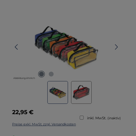
Bildergalerie überspringen
Abbildung ähnlich
Regulärer Preis:
22,95 €
inkl. MwSt.
(inaktiv)
Preise exkl. MwSt. zzgl. Versandkosten