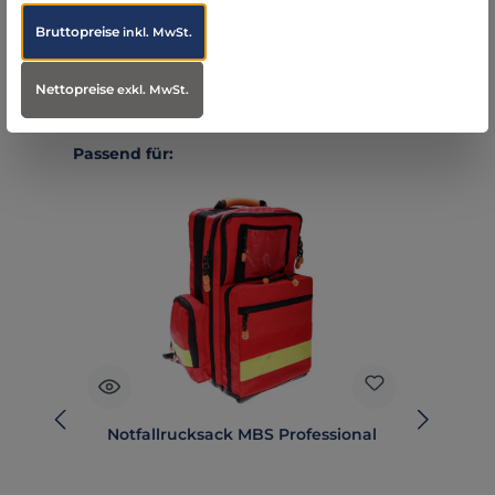
Bruttopreise
inkl. MwSt.
Nettopreise
exkl. MwSt.
Produktgalerie überspringen
Passend für:
Notfallrucksack MBS Professional
N