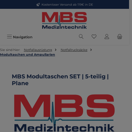
Kostenloser Versand ab 119€ in DE
Zum Hauptinhalt springen
Du hast 0 Produkte
Navigation
Sie sind hier:
Notfallausrüstung
Notfallrucksäcke
Modultaschen und Ampullarien
MBS Modultaschen SET | 5-teilig |
Plane