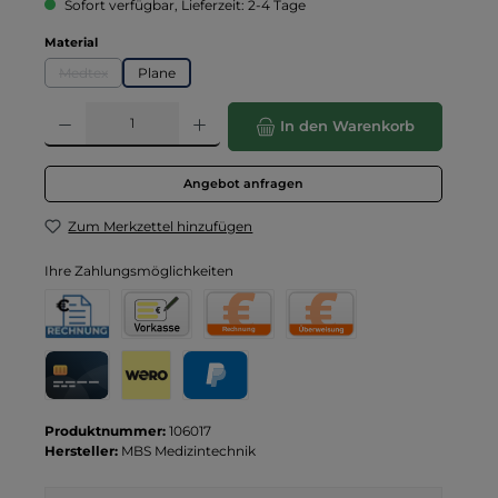
Sofort verfügbar, Lieferzeit: 2-4 Tage
auswählen
Material
Medtex
Plane
(Diese Option ist zurzeit nicht verfügbar.)
Produkt Anzahl: Gib den gewünschten Wert ein oder benutze die Schaltflä
In den Warenkorb
Angebot anfragen
Zum Merkzettel hinzufügen
Ihre Zahlungsmöglichkeiten
Rechnung für Behörden
Vorkasse
Rechnung
Direktüberweisung
Kreditkarte
Wero
PayPal
Produktnummer:
106017
Hersteller:
MBS Medizintechnik