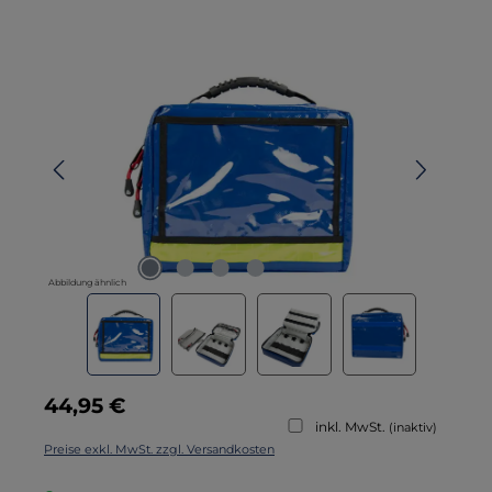
Bildergalerie überspringen
Abbildung ähnlich
Regulärer Preis:
44,95 €
inkl. MwSt.
(inaktiv)
Preise exkl. MwSt. zzgl. Versandkosten