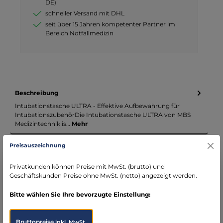
DE)
schneller Versand mit DHL
seit über 15 Jahren kompetenter Partner im
Bereich Notfallmedizin
Beschreibung
Intubationstasche ULTRA - Effektive Aufbewahrung für
IntubationszubehörDie Intubationstasche ULTRA von MBS
Medizintechnik is…
Mehr
Preisauszeichnung
Infos zum Hersteller
Folgende Infos zum Hersteller sind verfübar...
Mehr
Privatkunden können Preise mit MwSt. (brutto) und
Geschäftskunden Preise ohne MwSt. (netto) angezeigt werden.
Bewertungen
Bitte wählen Sie Ihre bevorzugte Einstellung:
Bruttopreise
inkl. MwSt.