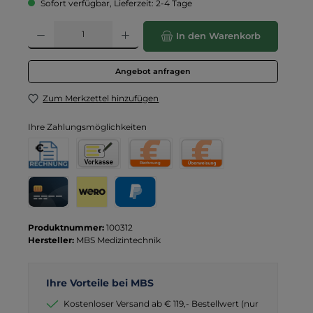
Sofort verfügbar, Lieferzeit: 2-4 Tage
Produkt Anzahl: Gib den gewünschten Wert ein oder benutze die Schaltflä
In den Warenkorb
Angebot anfragen
Zum Merkzettel hinzufügen
Ihre Zahlungsmöglichkeiten
Rechnung für Behörden
Vorkasse
Rechnung
Direktüberweisung
Kreditkarte
Wero
PayPal
Produktnummer:
100312
Hersteller:
MBS Medizintechnik
Ihre Vorteile bei MBS
Kostenloser Versand ab € 119,- Bestellwert (nur