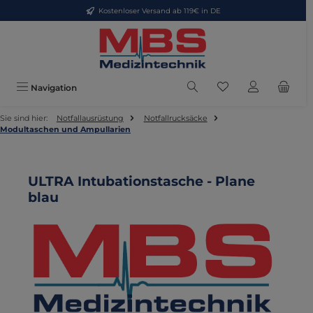
Kostenloser Versand ab 119€ in DE
Zum Hauptinhalt springen
Du hast 0 Produkte
Navigation
Sie sind hier:
Notfallausrüstung
Notfallrucksäcke
Modultaschen und Ampullarien
ULTRA Intubationstasche - Plane
blau