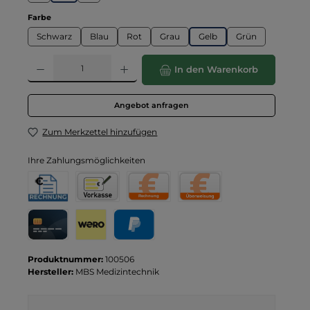
auswählen
Farbe
Schwarz
Blau
Rot
Grau
Gelb
Grün
Produkt Anzahl: Gib den gewünschten Wert ein oder benutze die Schaltflä
In den Warenkorb
Angebot anfragen
Zum Merkzettel hinzufügen
Ihre Zahlungsmöglichkeiten
Rechnung für Behörden
Vorkasse
Rechnung
Direktüberweisung
Kreditkarte
Wero
PayPal
Produktnummer:
100506
Hersteller:
MBS Medizintechnik