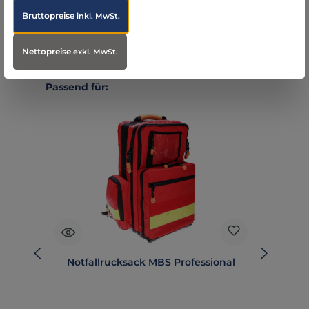
Bruttopreise
inkl. MwSt.
Nettopreise
exkl. MwSt.
Produktgalerie überspringen
Passend für:
Notfallrucksack MBS Professional
N