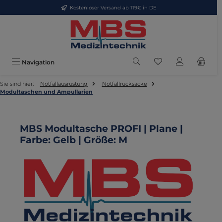
Kostenloser Versand ab 119€ in DE
Zum Hauptinhalt springen
Du hast 0 Produkte
Navigation
Sie sind hier:
Notfallausrüstung
Notfallrucksäcke
Modultaschen und Ampullarien
MBS Modultasche PROFI | Plane |
Farbe: Gelb | Größe: M