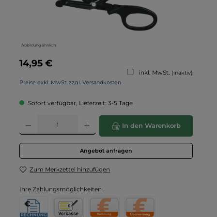
Abbildung ähnlich
Regulärer Preis:
14,95 €
inkl. MwSt.
(inaktiv)
Preise exkl. MwSt. zzgl. Versandkosten
Sofort verfügbar, Lieferzeit: 3-5 Tage
Produkt Anzahl: Gib den gewünschten Wert ein oder benutze die Schaltflä
In den Warenkorb
Angebot anfragen
Zum Merkzettel hinzufügen
Ihre Zahlungsmöglichkeiten