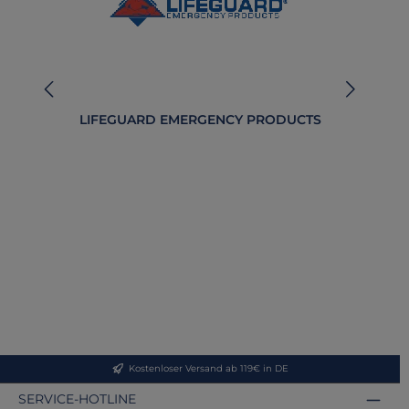
LIFEGUARD EMERGENCY PRODUCTS
B
Kostenloser Versand ab 119€ in DE
SERVICE-HOTLINE